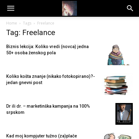
Dragana
Home
Tags
Freelance
Tag: Freelance
Amarilis
Biznis lekcija: Koliko vredi (novca) jedna
50+ osoba ženskog pola
Koliko košta znanje (nikako fotokopirano)?-
jedan gnevni post
Dr ili dr. – marketinška kampanja na 100%
srpskom
Kad moj kompjuter tužno (za)plače