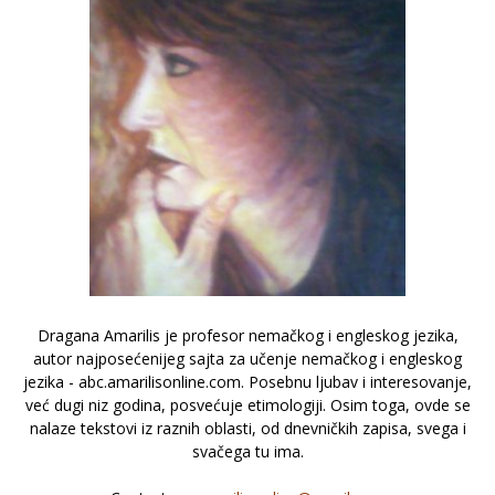
Dragana Amarilis je profesor nemačkog i engleskog jezika,
autor najposećenijeg sajta za učenje nemačkog i engleskog
jezika - abc.amarilisonline.com. Posebnu ljubav i interesovanje,
već dugi niz godina, posvećuje etimologiji. Osim toga, ovde se
nalaze tekstovi iz raznih oblasti, od dnevničkih zapisa, svega i
svačega tu ima.