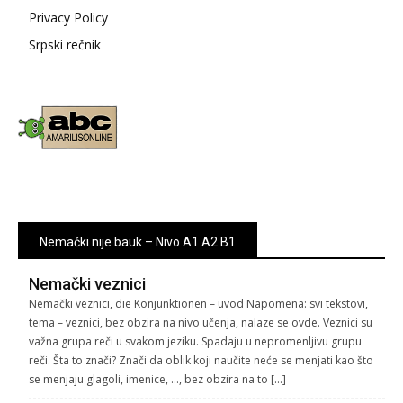
Privacy Policy
Srpski rečnik
Nemački nije bauk – Nivo A1 A2 B1
Nemački veznici
Nemački veznici, die Konjunktionen – uvod Napomena: svi tekstovi,
tema – veznici, bez obzira na nivo učenja, nalaze se ovde. Veznici su
važna grupa reči u svakom jeziku. Spadaju u nepromenljivu grupu
reči. Šta to znači? Znači da oblik koji naučite neće se menjati kao što
se menjaju glagoli, imenice, …, bez obzira na to […]