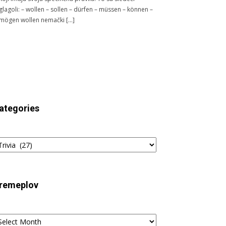
glagoli: – wollen – sollen – dürfen – müssen – können –
mögen wollen nemački […]
ategories
tegories
remeplov
remeplov