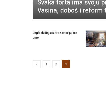
Svaka torta ima svoju p
Vasina, doboš i reform 
Engleski čaj u 5 kroz istoriju, tea
time
1
2
3