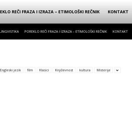
EKLO REČI FRAZA I IZRAZA – ETIMOLOŠKI REČNIK
KONTAKT
LINGVISTIKA
POREKLO REČI FRAZA I IZRAZA – ETIMOLOŠKI REČNIK
KONTAKT
Engleski jezik
film
Klasici
Književnost
kultura
Misterije