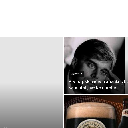
DNEVNIK
Prvi srpski višestranački izbo
kandidati, četke i metle