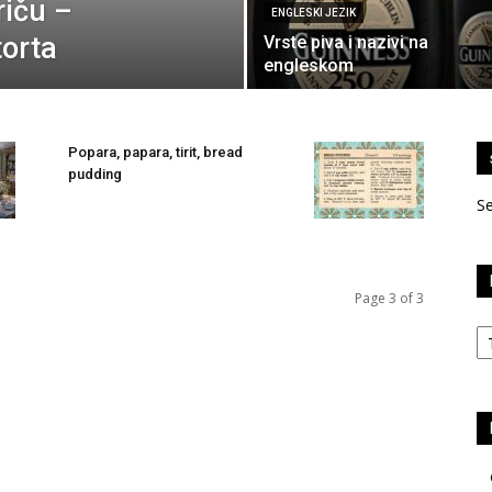
riču –
ENGLESKI JEZIK
torta
Vrste piva i nazivi na
engleskom
Popara, papara, tirit, bread
pudding
S
Page 3 of 3
Ka