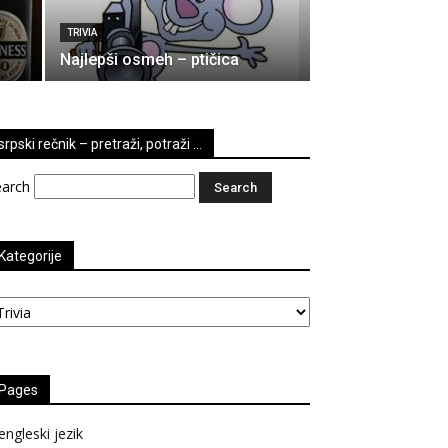
TRIVIA
Najlepši osmeh – ptičica
srpski rečnik – pretraži, potraži …
earch
Kategorije
tegorije
Pages
engleski jezik