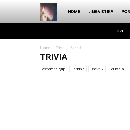
Dragana
HOME
LINGVISTIKA
POR
HOME
Amarilis
Home
Trivia
Page 3
TRIVIA
astromitologija
Borkinja
Dnevnik
Edukacija