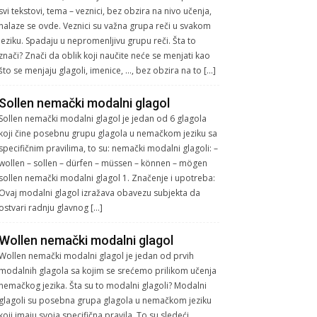
svi tekstovi, tema – veznici, bez obzira na nivo učenja,
nalaze se ovde. Veznici su važna grupa reči u svakom
jeziku. Spadaju u nepromenljivu grupu reči. Šta to
znači? Znači da oblik koji naučite neće se menjati kao
što se menjaju glagoli, imenice, …, bez obzira na to […]
Sollen nemački modalni glagol
Sollen nemački modalni glagol je jedan od 6 glagola
koji čine posebnu grupu glagola u nemačkom jeziku sa
specifičnim pravilima, to su: nemački modalni glagoli: –
wollen – sollen – dürfen – müssen – können – mögen
sollen nemački modalni glagol 1. Značenje i upotreba:
Ovaj modalni glagol izražava obavezu subjekta da
ostvari radnju glavnog […]
Wollen nemački modalni glagol
Wollen nemački modalni glagol je jedan od prvih
modalnih glagola sa kojim se srećemo prilikom učenja
nemačkog jezika. Šta su to modalni glagoli? Modalni
glagoli su posebna grupa glagola u nemačkom jeziku
koji imaju svoja specifična pravila. To su sledeći