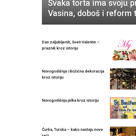
Svaka torta ima svoju p
Vasina, doboš i reform 
Dan zaljubljenih, Sveti Valentin –
praznik kroz istoriju
Novogodišnja i Božićna dekoracija
kroz istoriju
Novogodišnja jelka kroz istoriju
Ćurka, Turska – kako nastaju nove
reči