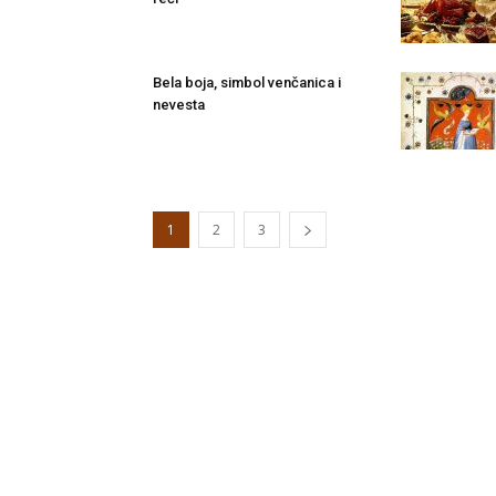
Bela boja, simbol venčanica i
nevesta
1
2
3