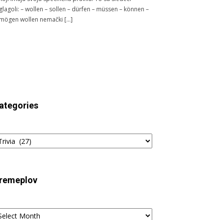
glagoli: – wollen – sollen – dürfen – müssen – können –
mögen wollen nemački […]
ategories
tegories
remeplov
remeplov