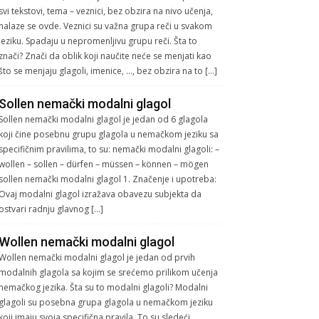
svi tekstovi, tema – veznici, bez obzira na nivo učenja,
nalaze se ovde. Veznici su važna grupa reči u svakom
jeziku. Spadaju u nepromenljivu grupu reči. Šta to
znači? Znači da oblik koji naučite neće se menjati kao
što se menjaju glagoli, imenice, …, bez obzira na to […]
Sollen nemački modalni glagol
Sollen nemački modalni glagol je jedan od 6 glagola
koji čine posebnu grupu glagola u nemačkom jeziku sa
specifičnim pravilima, to su: nemački modalni glagoli: –
wollen – sollen – dürfen – müssen – können – mögen
sollen nemački modalni glagol 1. Značenje i upotreba:
Ovaj modalni glagol izražava obavezu subjekta da
ostvari radnju glavnog […]
Wollen nemački modalni glagol
Wollen nemački modalni glagol je jedan od prvih
modalnih glagola sa kojim se srećemo prilikom učenja
nemačkog jezika. Šta su to modalni glagoli? Modalni
glagoli su posebna grupa glagola u nemačkom jeziku
koji imaju svoja specifična pravila. To su sledeći