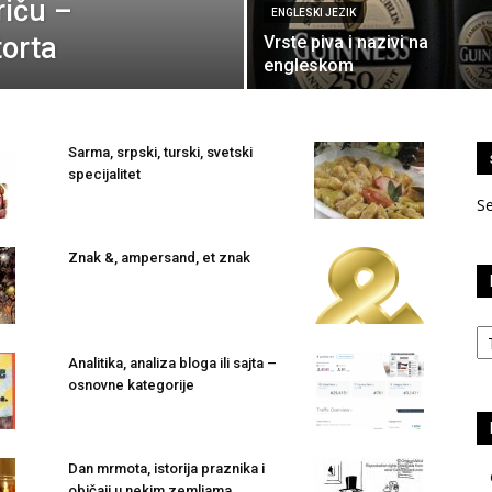
riču –
ENGLESKI JEZIK
torta
Vrste piva i nazivi na
engleskom
Sarma, srpski, turski, svetski
specijalitet
S
Znak &, ampersand, et znak
Ka
Analitika, analiza bloga ili sajta –
osnovne kategorije
Dan mrmota, istorija praznika i
običaji u nekim zemljama