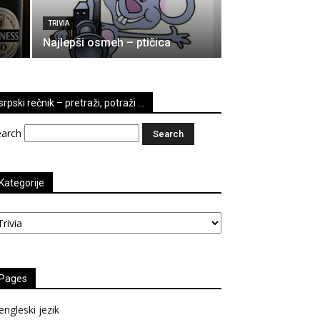
TRIVIA
Najlepši osmeh – ptičica
srpski rečnik – pretraži, potraži …
earch
Kategorije
tegorije
Pages
engleski jezik