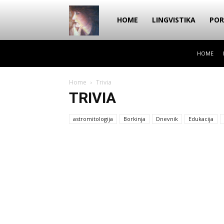
Dragana
HOME
LINGVISTIKA
POR
HOME
Amarilis
Home
Trivia
TRIVIA
astromitologija
Borkinja
Dnevnik
Edukacija