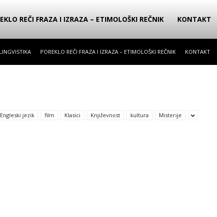
EKLO REČI FRAZA I IZRAZA – ETIMOLOŠKI REČNIK
KONTAKT
LINGVISTIKA
POREKLO REČI FRAZA I IZRAZA – ETIMOLOŠKI REČNIK
KONTAKT
Engleski jezik
film
Klasici
Književnost
kultura
Misterije