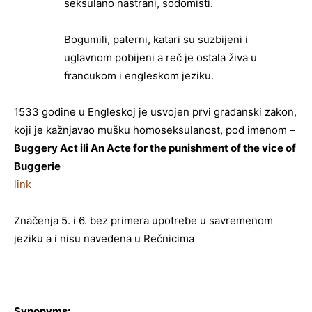
seksulano nastrani, sodomisti.
Bogumili, paterni, katari su suzbijeni i
uglavnom pobijeni a reč je ostala živa u
francukom i engleskom jeziku.
1533 godine u Engleskoj je usvojen prvi građanski zakon,
koji je kažnjavao mušku homoseksulanost, pod imenom –
Buggery Act ili An Acte for the punishment of the vice of
Buggerie
link
Značenja 5. i 6. bez primera upotrebe u savremenom
jeziku a i nisu navedena u Rečnicima
Synonyms: