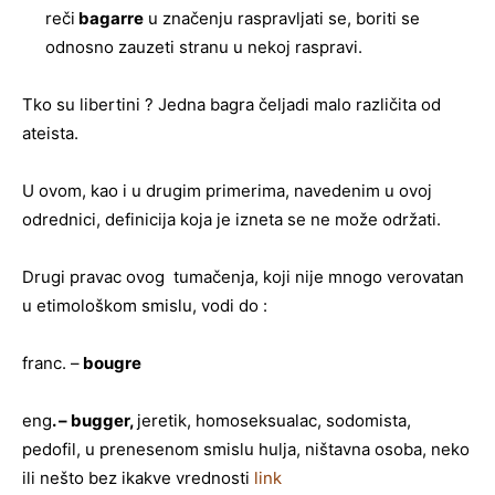
reči
bagarre
u značenju raspravljati se, boriti se
odnosno zauzeti stranu u nekoj raspravi.
Tko su libertini ? Jedna bagra čeljadi malo različita od
ateista.
U ovom, kao i u drugim primerima, navedenim u ovoj
odrednici, definicija koja je izneta se ne može održati.
Drugi pravac ovog tumačenja, koji nije mnogo verovatan
u etimološkom smislu, vodi do :
franc. –
bougre
eng
. – bugger,
jeretik, homoseksualac, sodomista,
pedofil, u prenesenom smislu hulja, ništavna osoba, neko
ili nešto bez ikakve vrednosti
link