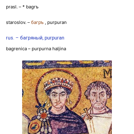
prasl. – * bagrъ
staroslov. –
багръ
, purpuran
rus. – багряный, purpuran
bagrenica – purpurna haljina