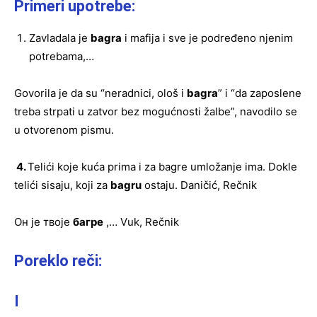
Primeri upotrebe:
Zavladala je
bagra
i mafija i sve je podređeno njenim
potrebama,…
Govorila je da su “neradnici, ološ i
bagra
” i “da zaposlene
treba strpati u zatvor bez mogućnosti žalbe”, navodilo se
u otvorenom pismu.
4.
Telići koje kuća prima i za bagre umložanje ima. Dokle
telići sisaju, koji za
bagru
ostaju. Daničić, Rečnik
Oн је твоје
багре
,… Vuk, Rečnik
Poreklo reči:
I