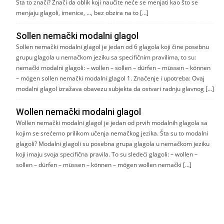
Šta to znači? Znači da oblik koji naučite neće se menjati kao što se
menjaju glagoli, imenice, …, bez obzira na to […]
Sollen nemački modalni glagol
Sollen nemački modalni glagol je jedan od 6 glagola koji čine posebnu
grupu glagola u nemačkom jeziku sa specifičnim pravilima, to su:
nemački modalni glagoli: – wollen – sollen – dürfen – müssen – können
– mögen sollen nemački modalni glagol 1. Značenje i upotreba: Ovaj
modalni glagol izražava obavezu subjekta da ostvari radnju glavnog […]
Wollen nemački modalni glagol
Wollen nemački modalni glagol je jedan od prvih modalnih glagola sa
kojim se srećemo prilikom učenja nemačkog jezika. Šta su to modalni
glagoli? Modalni glagoli su posebna grupa glagola u nemačkom jeziku
koji imaju svoja specifična pravila. To su sledeći glagoli: – wollen –
sollen – dürfen – müssen – können – mögen wollen nemački […]