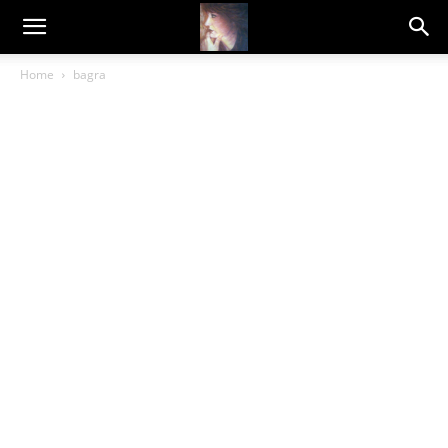
Dragana
Home
bagra
Amarilis