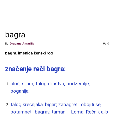
bagra
By
Dragana Amarilis
-
0
bagra, imenica ženski rod
značenje reči bagra:
ološ, šljam, talog društva, podzemlje,
poganija
talog krečnjaka, bigar; zabagreti, obojiti se,
potamneti; bagrav, taman – Loma, Rečnik a-b