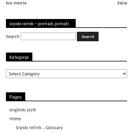
lice mesta
Irena
srpski rečnik – pretraži, potraži …
Search
Kategorije
Kategorije
Pages
engleski jezik
Home
Srpski rečnik – Glossary