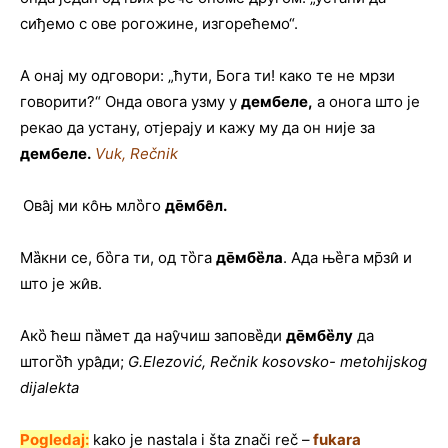
сиђемо с ове рогожине, изгорећемо“.
А онај му одговори: „ћути, Бога ти! како те не мрзи
говорити?“ Онда овога узму у
дембеле,
а онога што је
рекао да устану, отјерају и кажу му да он није за
дембеле
.
Vuk, Rečnik
Ова̑ј ми ко̑њ мло̏го
де̄мбе̑л.
Ма̏кни се, бо̏га ти, од то̏га
де̄мбе̏ла
. Ада ње̏га мр̄зи̑ и
што је жи̑в.
Ако̏ ћеш па̏мет да нау̑чиш запове̏ди
де̄мбе̏лу
да
штого̏ћ ура̑ди;
G.Elezović, Rečnik kosovsko- metohijskog
dijalekta
Pogledaj:
kako je nastala i šta znači reč –
fukara