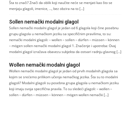
Šta to znači? Znači da oblik koji naučite neće se menjati kao što se
menjaju glagoli, imenice, …, bez obzira na to […]
Sollen nemački modalni glagol
Sollen nemački modalni glagol je jedan od 6 glagola koji čine posebnu
grupu glagola u nemačkom jeziku sa specifičnim pravilima, to su:
nemački modalni glagoli: – wollen – sollen – dürfen – müssen – können
– mögen sollen nemački modalni glagol 1. Značenje i upotreba: Ovaj
modalni glagol izražava obavezu subjekta da ostvari radnju glavnog […]
Wollen nemački modalni glagol
Wollen nemački modalni glagol je jedan od prvih modalnih glagola sa
kojim se srećemo prilikom učenja nemačkog jezika. Šta su to modalni
glagoli? Modalni glagoli su posebna grupa glagola u nemačkom jeziku
koji imaju svoja specifična pravila. To su sledeći glagoli: – wollen –
sollen – dürfen – müssen – können – mögen wollen nemački […]