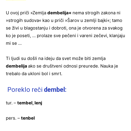
U ovoj priči »Zemlja
dembelija«
nema strogih zakona ni
»strogih sudova« kao u priči »Šarov u zemlji bajki«; tamo
se živi u blagostanju i dobroti, ona je otvorena za svakog
ko je poseti, … prolaze sve pečeni i vareni zečevi, klanjaju
mi se …
Ti ljudi su došli na ideju da svet može biti zemlja
dembelija
ako se društveni odnosi preurede. Nauka je
trebalo da ukloni bol i smrt.
Poreklo reči
dembel:
tur. –
tembel, lenj
pers. –
tenbel