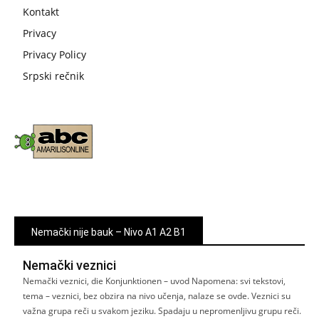
Kontakt
Privacy
Privacy Policy
Srpski rečnik
Nemački nije bauk – Nivo A1 A2 B1
Nemački veznici
Nemački veznici, die Konjunktionen – uvod Napomena: svi tekstovi,
tema – veznici, bez obzira na nivo učenja, nalaze se ovde. Veznici su
važna grupa reči u svakom jeziku. Spadaju u nepromenljivu grupu reči.