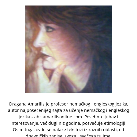
Dragana Amarilis je profesor nemačkog i engleskog jezika,
autor najposećenijeg sajta za učenje nemačkog i engleskog
jezika - abc.amarilisonline.com. Posebnu ljubav i
interesovanje, već dugi niz godina, posvećuje etimologiji.
Osim toga, ovde se nalaze tekstovi iz raznih oblasti, od
dnevničkih zapisa, svega i svačega tu ima.