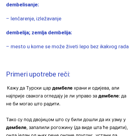
dembelisanje:
– lenčarenje, izležavanje
dembelija; zemlja dembelija:
– mesto u kome se može živeti lepo bez ikakvog rada
Primeri upotrebe reči:
Кажу да Турски цар
дембеле
храни и одијева, али
најприје свакога огледају је ли управо за
дембеле
: да
не би могао што радити.
Тако су под двојицом што су били дошли да их узму у
дембеле
, запалили рогожину (да виде шта ће радити),
онда један од њих рече ономе другом: „устани да