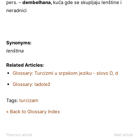
pers. –
dembelhana,
kuća gde se skupljaju lenštine i
neradnici
Synonyms:
lenština
Related Articles:
Glossary: Turcizmi u srpskom jeziku - slovo D, d
Glossary: ladolež
Tags:
turcizam
« Back to Glossary Index
Previous article
Next article