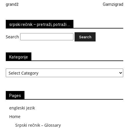
grandž
Gamzigrad
srpski rečnik – pretraži, potraži …
Search
Kategorije
Kategorije
Pages
engleski jezik
Home
Srpski rečnik – Glossary