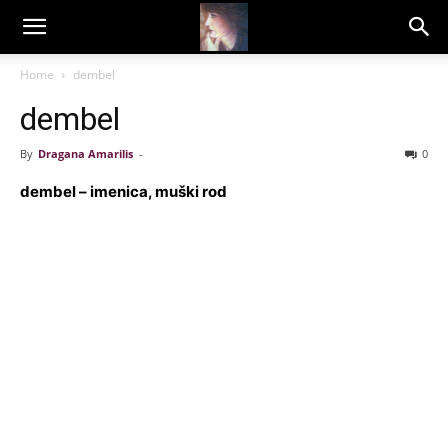
Dragana
Home
dembel
dembel
Amarilis
By
Dragana Amarilis
-
0
dembel – imenica, muški rod