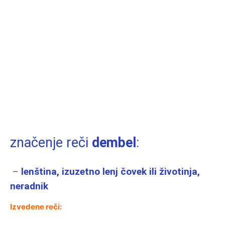
značenje reči
dembel
:
–
lenština, izuzetno lenj čovek ili životinja,
neradnik
Izvedene reči: