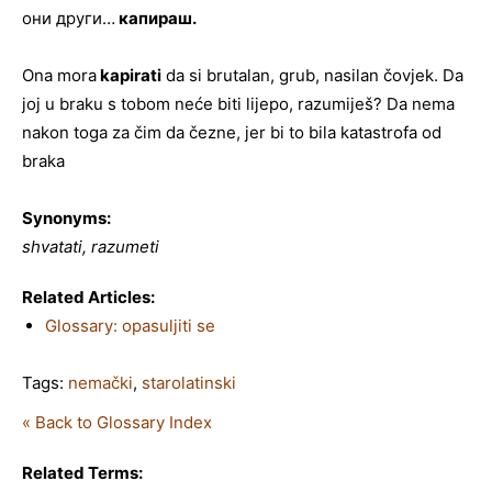
они други…
капираш.
Ona mora
kapirati
da si brutalan, grub, nasilan čovjek. Da
joj u braku s tobom neće biti lijepo, razumiješ? Da nema
nakon toga za čim da čezne, jer bi to bila katastrofa od
braka
Synonyms:
shvatati, razumeti
Related Articles:
Glossary: opasuljiti se
Tags:
nemački
,
starolatinski
« Back to Glossary Index
Related Terms: