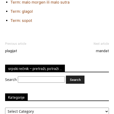
Term: malo morgen ili malo sutra
Term: glagol
Term: sopot
Previous article
Next article
plagijat
mandat
srpski rečnik – pretraži, potraži …
Search
Kategorije
Kategorije