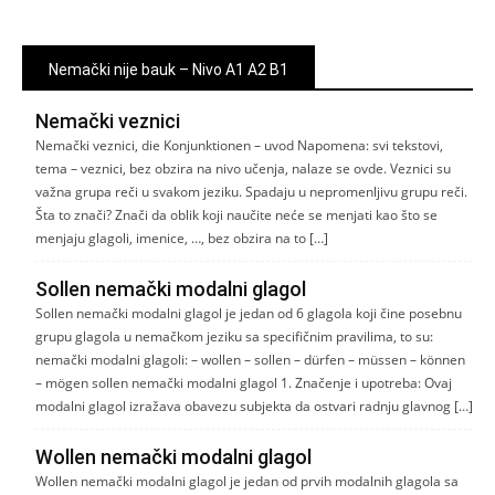
Nemački nije bauk – Nivo A1 A2 B1
Nemački veznici
Nemački veznici, die Konjunktionen – uvod Napomena: svi tekstovi,
tema – veznici, bez obzira na nivo učenja, nalaze se ovde. Veznici su
važna grupa reči u svakom jeziku. Spadaju u nepromenljivu grupu reči.
Šta to znači? Znači da oblik koji naučite neće se menjati kao što se
menjaju glagoli, imenice, …, bez obzira na to […]
Sollen nemački modalni glagol
Sollen nemački modalni glagol je jedan od 6 glagola koji čine posebnu
grupu glagola u nemačkom jeziku sa specifičnim pravilima, to su:
nemački modalni glagoli: – wollen – sollen – dürfen – müssen – können
– mögen sollen nemački modalni glagol 1. Značenje i upotreba: Ovaj
modalni glagol izražava obavezu subjekta da ostvari radnju glavnog […]
Wollen nemački modalni glagol
Wollen nemački modalni glagol je jedan od prvih modalnih glagola sa