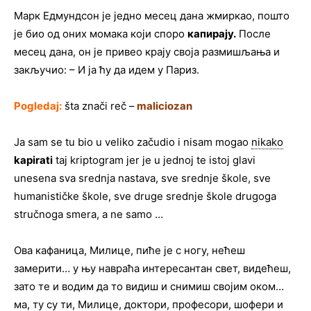
Марк Едмундсон је једно месец дана жмиркао, пошто
је био од оних момака који споро
капирају.
После
месец дана, он је привео крају своја размишљања и
закључио: – И ја ћу да идем у Париз.
Pogledaj:
šta znači reč –
maliciozan
Ja sam se tu bio u veliko začudio i nisam mogao
nikako
kapirati
taj kriptogram jer je u jednoj te istoj glavi
unesena sva srednja nastava, sve srednje škole, sve
humanističke škole, sve druge srednje škole drugoga
stručnoga smera, a ne samo …
Ова кафаница, Милице, пиће је с ногу, нећеш
замерити… у њу навраћа интересантан свет, видећеш,
зато те и водим да то видиш и снимиш својим оком…
ма, ту су ти, Милице, доктори, професори, шофери и