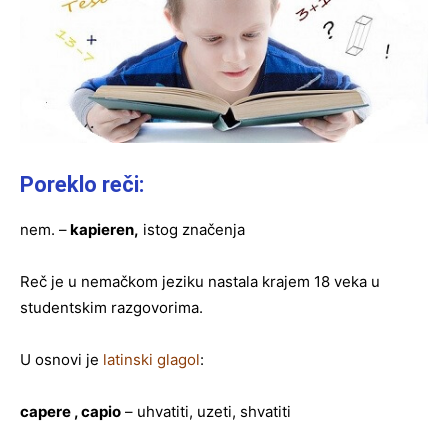
Poreklo reči:
nem. –
kapieren,
istog značenja
Reč je u nemačkom jeziku nastala krajem 18 veka u
studentskim razgovorima.
U osnovi je
latinski glagol
:
capere , capio
– uhvatiti, uzeti, shvatiti