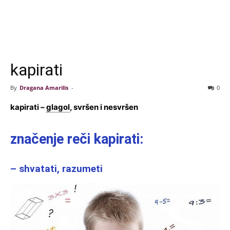
kapirati
By
Dragana Amarilis
-
0
kapirati –
glagol
, svršen i nesvršen
značenje reči kapirati:
– shvatati, razumeti