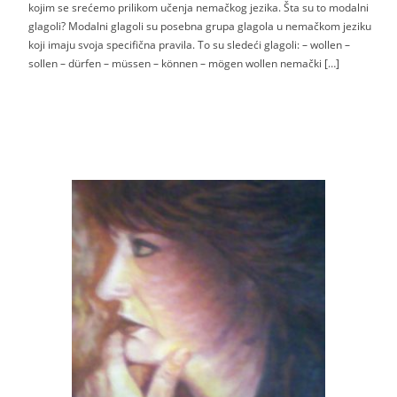
kojim se srećemo prilikom učenja nemačkog jezika. Šta su to modalni
glagoli? Modalni glagoli su posebna grupa glagola u nemačkom jeziku
koji imaju svoja specifična pravila. To su sledeći glagoli: – wollen –
sollen – dürfen – müssen – können – mögen wollen nemački […]