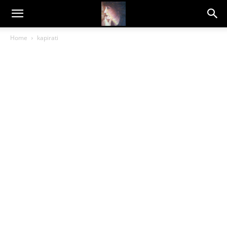
Dragana
Home
kapirati
Amarilis