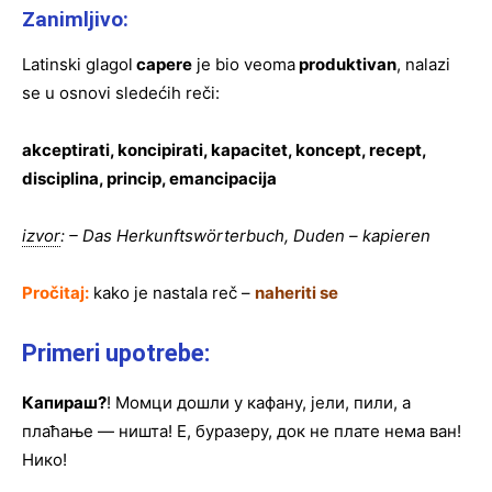
Zanimljivo:
Latinski glagol
capere
je bio veoma
produktivan
, nalazi
se u osnovi sledećih reči:
akceptirati, koncipirati, kapacitet, koncept, recept,
disciplina, princip, emancipacija
izvor
: – Das Herkunftswörterbuch, Duden – kapieren
Pročitaj:
kako je nastala reč –
naheriti se
Primeri upotrebe:
Капираш?
! Момци дошли у кафану, јели, пили, а
плаћање — ништа! Е, буразеру, док не плате нема ван!
Нико!