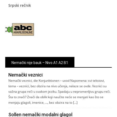
Srpski rečnik
Nemački nije bauk – Nivo A1 A2 B1
Nemački veznici
Nemački veznici, die Konjunktionen – uvod Napomena: svi tekstovi,
tema – veznici, bez obzira na nivo učenja, nalaze se ovde. Veznici su
važna grupa reči u svakom jeziku. Spadaju u nepromenljivu grupu reči.
Šta to znači? Znači da oblik koji naučite neće se menjati kao što se
menjaju glagoli, imenice, …, bez obzira na to […]
Sollen nemački modalni glagol