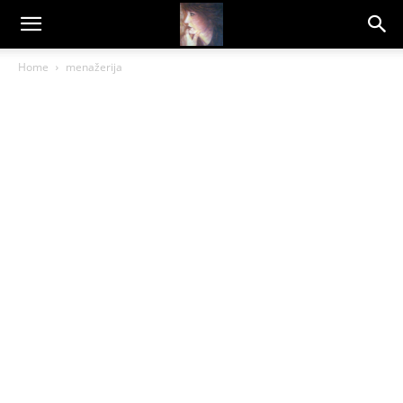
Dragana
Home
menažerija
Amarilis