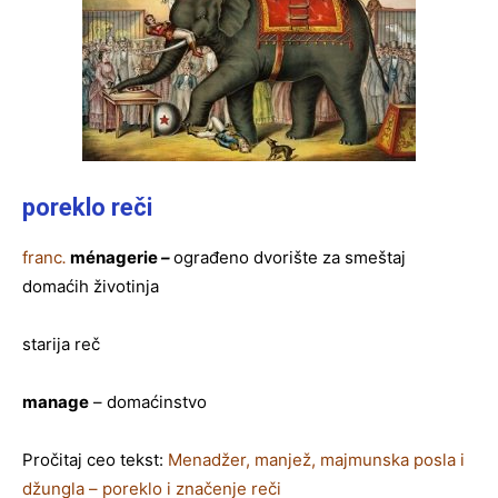
poreklo reči
franc
.
ménagerie
–
ograđeno dvorište za smeštaj
domaćih životinja
starija reč
manage
– domaćinstvo
Pročitaj ceo tekst:
Menadžer, manjež, majmunska posla i
džungla – poreklo i značenje reči