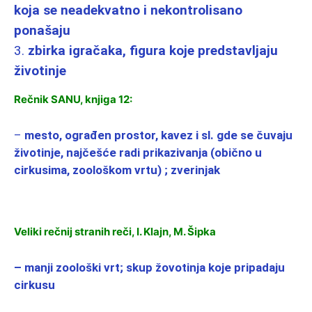
koja se neadekvatno i nekontrolisano
ponašaju
3.
zbirka igračaka, figura koje predstavljaju
životinje
Rečnik SANU, knjiga 12:
–
mesto, ograđen prostor, kavez i sl. gde se čuvaju
životinje, najčešće radi prikazivanja (obično u
cirkusima, zoološkom vrtu) ; zverinjak
Veliki rečnij stranih reči, I. Klajn, M. Šipka
– manji zoološki vrt; skup žovotinja koje pripadaju
cirkusu