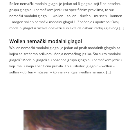
Sollen nemački modalni glagol je jedan od 6 glagola koji čine posebnu
grupu glagola u nemačkom jeziku sa specifičnim pravilima, to su:
nemački modalni glagoli: – wollen – sollen – dürfen – müssen – können
– mögen sollen nemački modalni glagol 1. Značenje i upotreba: Ovaj
modalni glagol izražava obavezu subjekta da ostvari radnju glavnog […]
Wollen nemački modalni glagol
Wollen nemački modalni glagol je jedan od prvih modalnih glagola sa
kojim se srećemo prilikom učenja nemačkog jezika. Šta su to modalni
glagoli? Modalni glagoli su posebna grupa glagola u nemačkom jeziku
koji imaju svoja specifična pravila. To su sledeći glagoli: – wollen –
sollen – dürfen – müssen – können – mögen wollen nemački […]