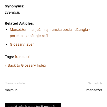
Synonyms:
zverinjak
Related Articles:
Menadžer, manjež, majmunska posla i džungla -
poreklo i značenje reči
Glossary: zver
Tags:
francuski
« Back to Glossary Index
Previous article
Next article
majmun
menadžer
srpski rečnik – pretraži, potraži …