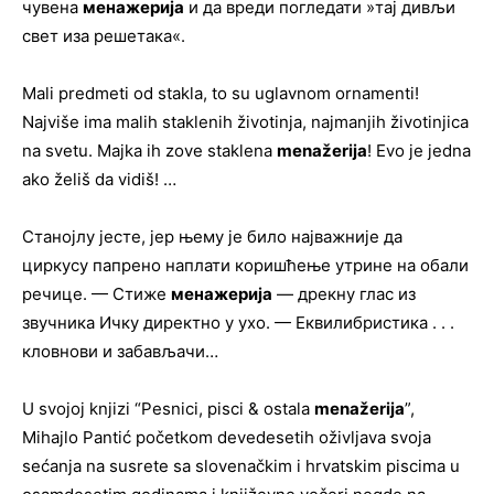
чувена
менажерија
и да вреди погледати »тај дивљи
свет иза решетака«.
Mali predmeti od stakla, to su uglavnom ornamenti!
Najviše ima malih staklenih životinja, najmanjih životinjica
na svetu. Majka ih zove staklena
menažerija
! Evo je jedna
ako želiš da vidiš! …
Станојлу јесте, јер њему је било најважније да
циркусу папрено наплати коришћење утрине на обали
речице. — Стиже
менажерија
— дрекну глас из
звучника Ичку директно у ухо. — Еквилибристика . . .
кловнови и забављачи…
U svojoj knjizi “Pesnici, pisci & ostala
menažerija
”,
Mihajlo Pantić početkom devedesetih oživljava svoja
sećanja na susrete sa slovenačkim i hrvatskim piscima u