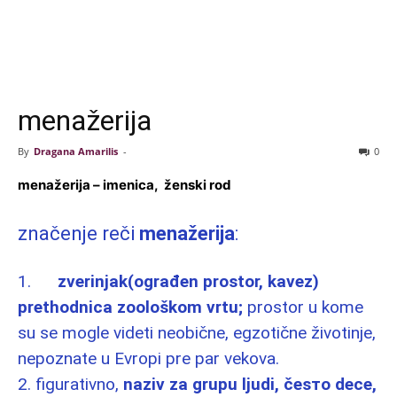
menažerija
By
Dragana Amarilis
-
0
menažerija – imenica, ženski rod
značenje reči
menažerija
:
1.
zverinjak(ograđen prostor, kavez)
prethodnica zoološkom vrtu;
prostor u kome
su se mogle videti neobične, egzotične životinje,
nepoznate u Evropi pre par vekova.
2. figurativno,
naziv za grupu ljudi, česтo dece,