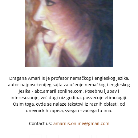
Dragana Amarilis je profesor nemačkog i engleskog jezika,
autor najposećenijeg sajta za učenje nemačkog i engleskog
jezika - abc.amarilisonline.com. Posebnu ljubav i
interesovanje, već dugi niz godina, posvećuje etimologiji.
Osim toga, ovde se nalaze tekstovi iz raznih oblasti, od
dnevničkih zapisa, svega i svačega tu ima.
Contact us:
amarilis.online@gmail.com