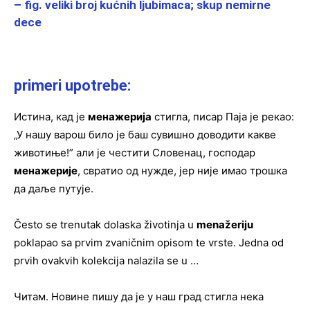
– fig. veliki broj kućnih ljubimaca; skup nemirne
dece
primeri upotrebe:
Истина, кад је
менажерија
стигла, писар Паја је рекао:
„У нашу варош било је баш сувишно доводити какве
животиње!” али је честити Словенац, господар
менажерије
, свратио од нужде, јер није имао трошка
да даље путује.
Često se trenutak dolaska životinja u
menažeriju
poklapao sa prvim zvaničnim opisom te vrste. Jedna od
prvih ovakvih kolekcija nalazila se u …
Читам. Новине пишу да је у наш град стигла нека