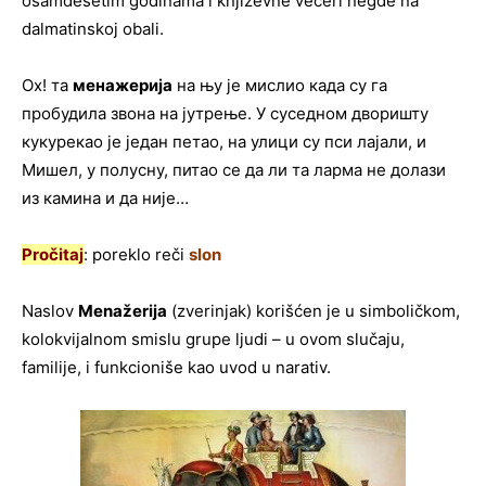
osamdesetim godinama i književne večeri negde na
dalmatinskoj obali.
Ох! та
менажерија
на њу је мислио када су га
пробудила звона на јутрење. У суседном дворишту
кукурекао је један петао, на улици су пси лајали, и
Мишел, у полусну, питао се да ли та ларма не долази
из камина и да није…
Pročitaj
: poreklo reči
slon
Naslov
Menažerija
(zverinjak) korišćen je u simboličkom,
kolokvijalnom smislu grupe ljudi – u ovom slučaju,
familije, i funkcioniše kao uvod u narativ.