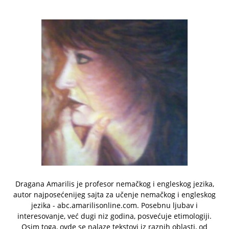
Dragana Amarilis je profesor nemačkog i engleskog jezika,
autor najposećenijeg sajta za učenje nemačkog i engleskog
jezika - abc.amarilisonline.com. Posebnu ljubav i
interesovanje, već dugi niz godina, posvećuje etimologiji.
Osim toga, ovde se nalaze tekstovi iz raznih oblasti, od