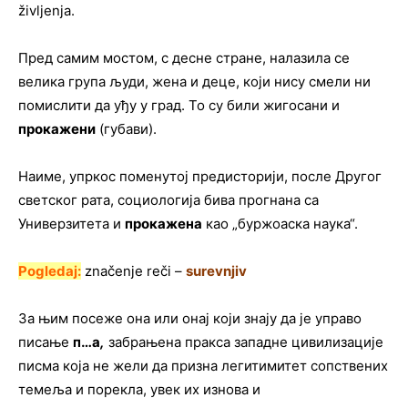
življenja.
Пред самим мостом, с десне стране, налазила се
велика група људи, жена и деце, који нису смели ни
помислити да уђу у град. То су били жигосани и
прокажени
(губави).
Наиме, упркос поменутој предисторији, после Другог
светског рата, социологија бива прогнана са
Универзитета и
прокажена
као „буржоаска наука“.
Pogledaj:
značenje reči –
surevnjiv
За њим посеже она или онај који знају да је управо
писање
п…а
,
забрањена пракса западне цивилизације
писма која не жели да призна легитимитет сопствених
темеља и порекла, увек их изнова и