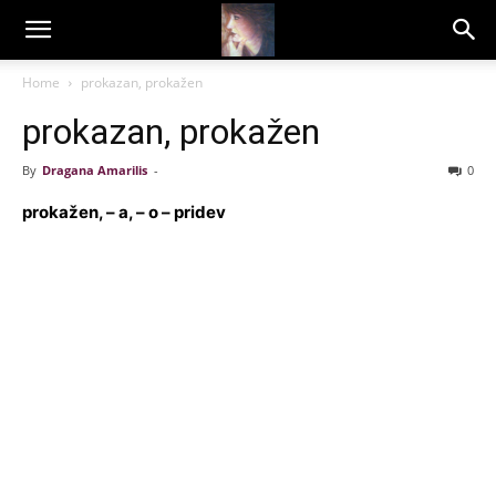
Dragana
Home
prokazan, prokažen
prokazan, prokažen
Amarilis
By
Dragana Amarilis
-
0
prokažen, – a, – o – pridev