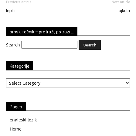
Previous article
Next article
leptir
ajkula
srpski rečnik – pretraži, potraži …
Search
Kategorije
Kategorije
Pages
engleski jezik
Home