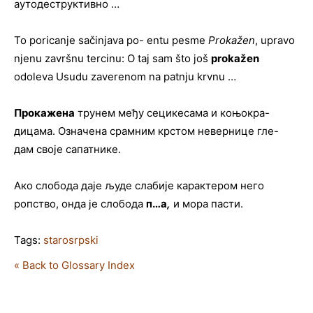
аутодеструктивно …
To poricanje sačinjava po- entu pesme
Prokažen
, upravo
njenu završnu tercinu: O taj sam što još
prokažen
odoleva Usudu zaverenom na patnju krvnu …
Прокажена
трунем међу сецикесама и коњокра-
дицама. Означена срамним крстом невернице гле-
дам своје сапатнике.
Ако слобода даје људе слабије карактером него
ропство, онда је слобода
п…а
,
и мора пасти.
Tags:
starosrpski
« Back to Glossary Index