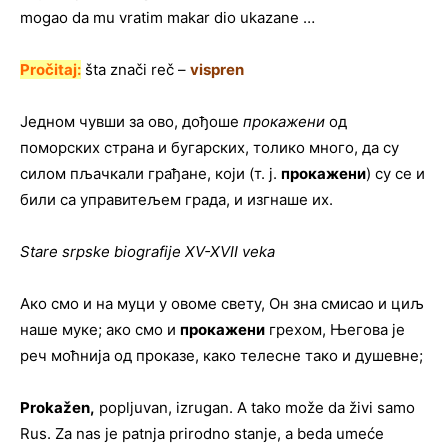
mogao da mu vratim makar dio ukazane …
Pročitaj:
šta znači reč –
vispren
Једном чувши за ово, дођоше
прокажени
од
поморских страна и бугарских, толико много, да су
силом пљачкали грађане, који (т. ј.
прокажени
) су се и
били са управитељем града, и изгнаше их.
Stare srpske biografije XV-XVII veka
Ако смо и на муци у овоме свету, Он зна смисао и циљ
наше муке; ако смо и
прокажени
грехом, Његова је
реч моћнија од проказе, како телесне тако и душевне;
Prokažen
,
popljuvan, izrugan. A tako može da živi samo
Rus. Za nas je patnja prirodno stanje, a beda umeće