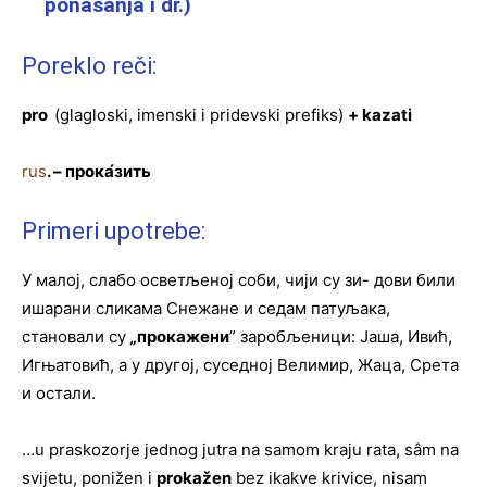
ponašanja i dr.)
Poreklo reči:
pro
(glagloski, imenski i pridevski prefiks)
+ kazati
rus
. –
прока
́зить
Primeri upotrebe:
У малој, слабо осветљеној соби, чији су зи- дови били
ишарани сликама Снежане и седам патуљака,
становали су
„
прокажени
” заробљеници: Јаша, Ивић,
Игњатовић, а у другој, суседној Велимир, Жаца, Срета
и остали.
…u praskozorje jednog jutra na samom kraju rata, sâm na
svijetu, ponižen i
prokaže
n
bez ikakve krivice, nisam