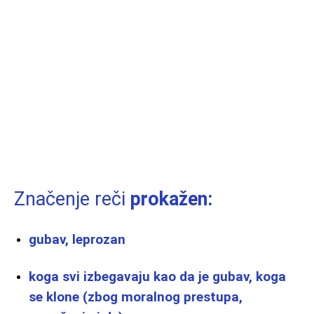
Značenje reči
prokažen:
gubav, leprozan
koga svi izbegavaju kao da je gubav, koga
se klone (zbog moralnog prestupa,