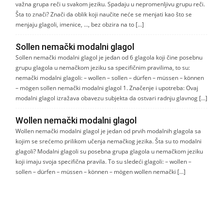
važna grupa reči u svakom jeziku. Spadaju u nepromenljivu grupu reči.
Šta to znači? Znači da oblik koji naučite neće se menjati kao što se
menjaju glagoli, imenice, …, bez obzira na to […]
Sollen nemački modalni glagol
Sollen nemački modalni glagol je jedan od 6 glagola koji čine posebnu
grupu glagola u nemačkom jeziku sa specifičnim pravilima, to su:
nemački modalni glagoli: – wollen – sollen – dürfen – müssen – können
– mögen sollen nemački modalni glagol 1. Značenje i upotreba: Ovaj
modalni glagol izražava obavezu subjekta da ostvari radnju glavnog […]
Wollen nemački modalni glagol
Wollen nemački modalni glagol je jedan od prvih modalnih glagola sa
kojim se srećemo prilikom učenja nemačkog jezika. Šta su to modalni
glagoli? Modalni glagoli su posebna grupa glagola u nemačkom jeziku
koji imaju svoja specifična pravila. To su sledeći glagoli: – wollen –
sollen – dürfen – müssen – können – mögen wollen nemački […]