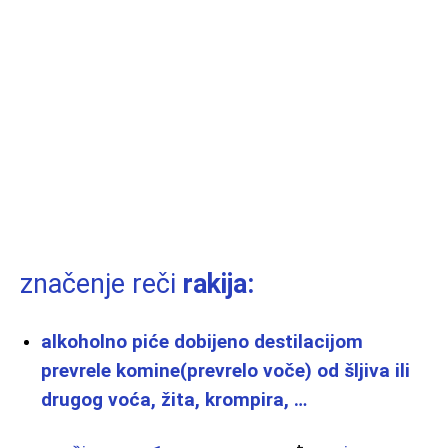
značenje reči
rakija:
alkoholno piće dobijeno destilacijom
prevrele komine(prevrelo voče) od šljiva ili
drugog voća, žita, krompira, …