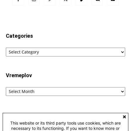
Categories
Categories
Vremeplov
Vremeplov
Home
Lingvistika
Poreklo reči fraza i izraza – etimološki rečnik
This website or its third party tools use cookies, which are
Kontakt
Privacy
necessary to its functioning. If you want to know more or