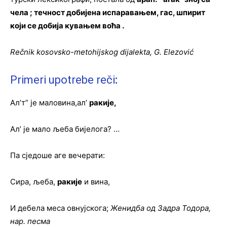
чела ; течност добијена испаравањем, гас, шпирит
који се добија кувањем воћа .
Rečnik kosovsko-metohijskog dijalekta, G. Elezović
Primeri upotrebe reči
:
Ал’т” је маловина,ал’
ракије
,
Ал’ је мало љеба бијелога? …
Па сједоше аге вечерати:
Сира, љеба,
ракије
и вина,
И дебела меса овнујскога;
Женидба од Задра Тодора,
нар. песма