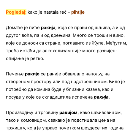
Pogledaj:
kako je nastala reč –
pihtije
Домаће је пиће
ракија
,
која се прави од шљива, а и од
другог воћа, па и од дрењина. Много се троши и вино,
које се доноси са стране, поглавито из Жупе. Међутим,
треба истаћи да алкохолизам није много развијен:
опијање је ретко.
Печење
ракије
се раније обављало напољу, на
отвореном простору или под надстрешницом. Било је
потребно да комина буде у близини казана, као и
посуде у које се складиштила испечена
ракија
.
Производњу и трговину
ракијом
,
како шљивовицом,
тако и комовицом, свакако је подстицала цена на
тржишту, која је управо почетком шездесетих година