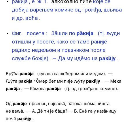
раки̏ја , е ж. 1.
алкохолно пиће
које се
добија варењем комине од грожђа, шљива
и др. воћа .
Фиг. посета : За̑шли по
ра̏кија
(тј. људи
отишли у посете, како се тамо раније
радило недељом и празником после
службе божје). — Да му иде̑мо на
раки̏ју
.
Вру̑ћа
раки̏ја
(кувана са шећером или медом). —
Љу̑та
раки̏ја
: О̏мер бег ми пије љу̑ту
раки̏ју
. — Мека
раки̏ја
. — Kȍмова
раки̏ја
(тј. од грожђане комине).
Од
раки̏је
пр̏венац најваља̑, па̏тока, шо̑ма ни̏шта
не ваља̑. — А. Де̏ ти је ба̑ца? — Б. Ене̑ га у каза̏ницу
пече̑
раки̏ју
.