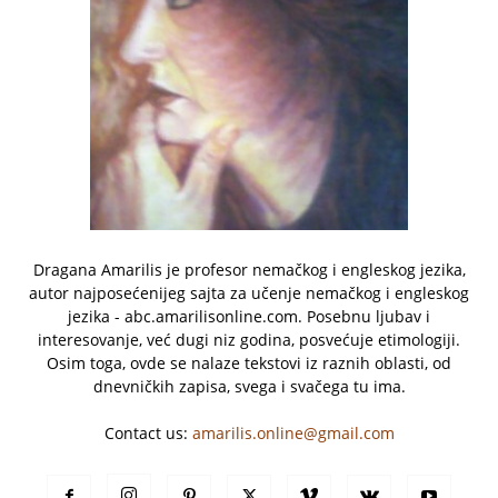
Dragana Amarilis je profesor nemačkog i engleskog jezika,
autor najposećenijeg sajta za učenje nemačkog i engleskog
jezika - abc.amarilisonline.com. Posebnu ljubav i
interesovanje, već dugi niz godina, posvećuje etimologiji.
Osim toga, ovde se nalaze tekstovi iz raznih oblasti, od
dnevničkih zapisa, svega i svačega tu ima.
Contact us:
amarilis.online@gmail.com