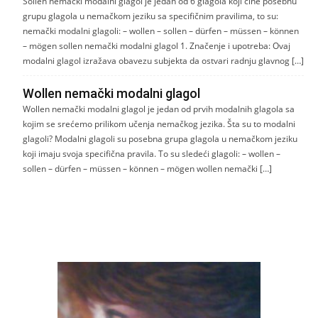
Sollen nemački modalni glagol je jedan od 6 glagola koji čine posebnu
grupu glagola u nemačkom jeziku sa specifičnim pravilima, to su:
nemački modalni glagoli: – wollen – sollen – dürfen – müssen – können
– mögen sollen nemački modalni glagol 1. Značenje i upotreba: Ovaj
modalni glagol izražava obavezu subjekta da ostvari radnju glavnog […]
Wollen nemački modalni glagol
Wollen nemački modalni glagol je jedan od prvih modalnih glagola sa
kojim se srećemo prilikom učenja nemačkog jezika. Šta su to modalni
glagoli? Modalni glagoli su posebna grupa glagola u nemačkom jeziku
koji imaju svoja specifična pravila. To su sledeći glagoli: – wollen –
sollen – dürfen – müssen – können – mögen wollen nemački […]