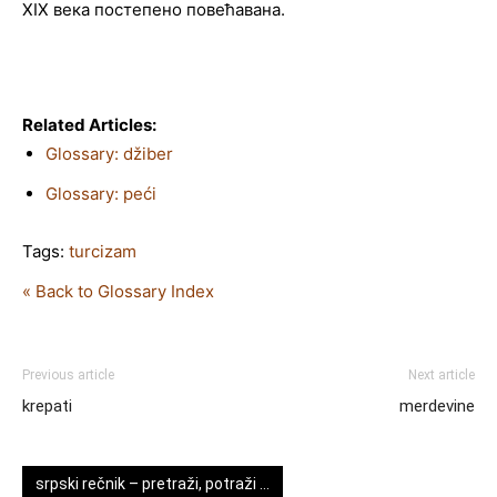
XIX века постепено повећавана.
Related Articles:
Glossary: džiber
Glossary: peći
Tags:
turcizam
« Back to Glossary Index
Previous article
Next article
krepati
merdevine
srpski rečnik – pretraži, potraži …