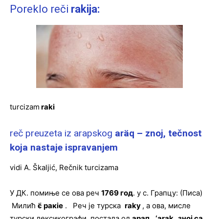
Poreklo reči
rakija:
turcizam
raki
reč preuzeta iz arapskog
aräq – znoj, tečnost
koja nastaje ispravanjem
vidi A. Škaljić, Rečnik turcizama
У ДК. помиње се ова реч
1769 год
. у с. Грапцу: (Писа)
Милић
є҃ ракіе
. Реч је турска
raky
, а ова, мисле
турски лексикографи, постала од
арап. ‘arak зној са