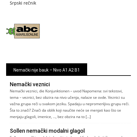
Srpski rečnik
Nemački nije bauk – Nivo A1 A2 B1
Nemački veznici
Nemački veznici, die Konjunktionen – uvod Napomena: svi tekstovi,
tema – veznici, bez obzira na nivo učenja, nalaze se ovde. Veznici su
važna grupa reči u svakom jeziku. Spadaju u nepromenljivu grupu reči.
Šta to znači? Znači da oblik koji naučite neće se menjati kao što se
menjaju glagoli, imenice, …, bez obzira na to […]
Sollen nemački modalni glagol