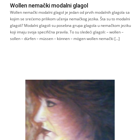
Wollen nemački modalni glagol
Wollen nemački modalni glagol je jedan od prvih modalnih glagola sa
kojim se srećemo prilikom učenja nemačkog jezika. Šta su to modalni
glagoli? Modalni glagoli su posebna grupa glagola u nemačkom jeziku
koji imaju svoja specifična pravila. To su sledeći glagoli: – wollen –
sollen – dürfen – müssen – können – mögen wollen nemački […]