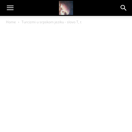
Dragana
Home
Turcizmi u srpskom jeziku - slovo T, t
Amarilis