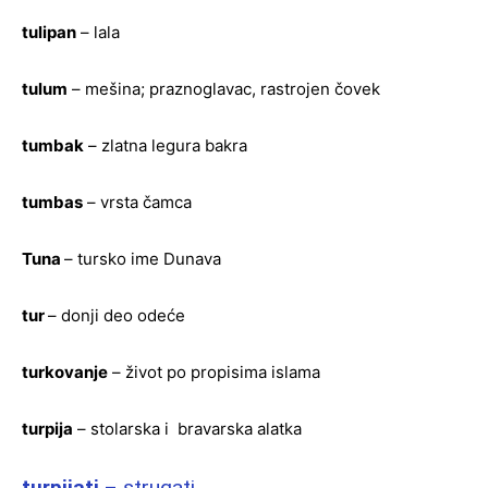
tulipan
– lala
tulum
– mešina; praznoglavac, rastrojen čovek
tumbak
– zlatna legura bakra
tumbas
– vrsta čamca
Tuna
– tursko ime Dunava
tur
– donji deo odeće
turkovanje
– život po propisima islama
turpija
– stolarska i bravarska alatka
turpijati
– strugati