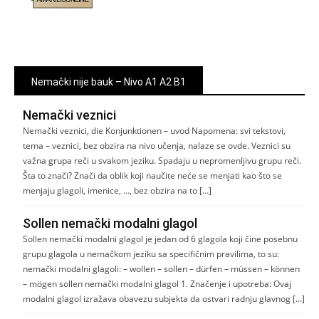
Nemački nije bauk – Nivo A1 A2 B1
Nemački veznici
Nemački veznici, die Konjunktionen – uvod Napomena: svi tekstovi,
tema – veznici, bez obzira na nivo učenja, nalaze se ovde. Veznici su
važna grupa reči u svakom jeziku. Spadaju u nepromenljivu grupu reči.
Šta to znači? Znači da oblik koji naučite neće se menjati kao što se
menjaju glagoli, imenice, …, bez obzira na to […]
Sollen nemački modalni glagol
Sollen nemački modalni glagol je jedan od 6 glagola koji čine posebnu
grupu glagola u nemačkom jeziku sa specifičnim pravilima, to su:
nemački modalni glagoli: – wollen – sollen – dürfen – müssen – können
– mögen sollen nemački modalni glagol 1. Značenje i upotreba: Ovaj
modalni glagol izražava obavezu subjekta da ostvari radnju glavnog […]