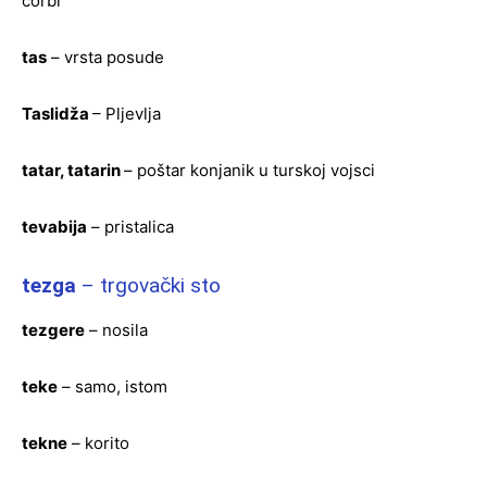
čorbi
tas
– vrsta posude
Taslidža
– Pljevlja
tatar, tatarin
– poštar konjanik u turskoj vojsci
tevabija
– pristalica
tezga
– trgovački sto
tezgere
– nosila
teke
– samo, istom
tekne
– korito