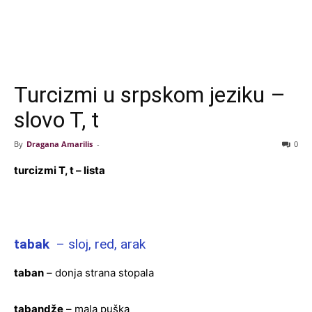
Turcizmi u srpskom jeziku –
slovo T, t
By
Dragana Amarilis
-
0
turcizmi T, t – lista
tabak
– sloj, red, arak
taban
– donja strana stopala
tabandže
– mala puška