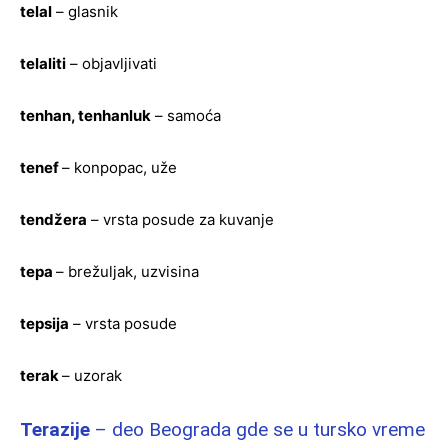
telal
– glasnik
telaliti
– objavljivati
tenhan, tenhanluk
– samoća
tenef
– konpopac, uže
tendžera
– vrsta posude za kuvanje
tepa
– brežuljak, uzvisina
tepsija
– vrsta posude
terak
– uzorak
Terazije
– deo Beograda gde se u tursko vreme