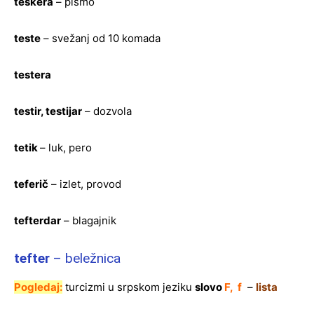
teskera
– pismo
teste
– svežanj od 10 komada
testera
testir, testijar
– dozvola
tetik
– luk, pero
teferič
– izlet, provod
tefterdar
– blagajnik
tefter
– beležnica
Pogledaj:
turcizmi u srpskom jeziku
slovo
F, f
–
lista