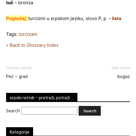
tuč
– bronza
Pogledaj:
turcizmi u srpskom jeziku, slovo P, p –
lista
Tags:
turcizam
« Back to Glossary Index
Previous article
Next article
Peć – grad
bogaz
srpski rečnik – pretraži, potraži …
Search
Kategorije