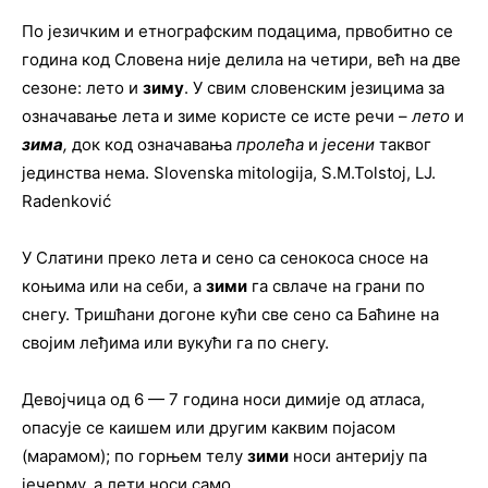
По језичким и етнографским подацима, првобитно се
година код Словена није делила на четири, већ на две
сезоне: лето и
зиму
. У свим словенским језицима за
означавање лета и зиме користе се исте речи –
лето
и
зима
,
док код означавања
пролећа
и
јесени
таквог
јединства нема. Slovenska mitologija, S.M.Tolstoj, LJ.
Radenković
У Слатини преко лета и сено са сенокоса сносе на
коњима или на себи, а
зими
га свлаче на грани по
снегу. Тришћани догоне кући све сено са Баћине на
својим леђима или вукући га по снегу.
Девојчица од 6 — 7 година носи димије од атласа,
опасује се каишем или другим каквим појасом
(марамом); по горњем телу
зими
носи антерију па
јечерму, а лети носи само