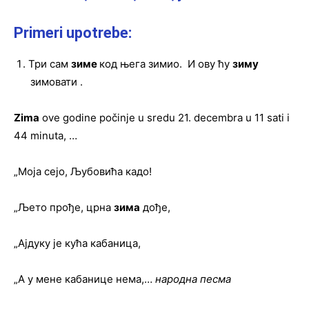
Primeri upotrebe:
Три сам
зиме
код њега зимио. И ову ћу
зиму
зимовати .
Zima
ove godine počinje u sredu 21. decembra u 11 sati i
44 minuta, …
„Моја сејо, Љубовића кадо!
„Љето прође, црна
зима
дође,
„Ајдуку је кућа кабаница,
„А у мене кабанице нема,…
народна песма