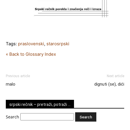
Tags:
praslovenski
,
starosrpski
« Back to Glossary Index
Previous article
Next article
malo
dignuti (se), dići
srpski rečnik – pretraži, potraži …
Search