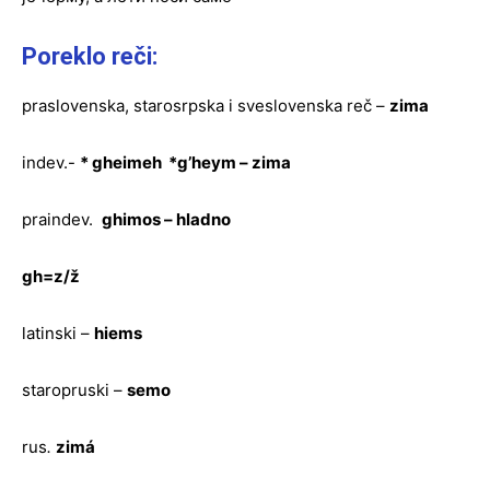
Poreklo reči:
praslovenska, starosrpska i sveslovenska reč –
zima
indev.-
* gheimeh *g’heym – zima
praindev.
ghimos – hladno
gh=z/ž
latinski –
hiems
staropruski –
semo
rus
.
zimá