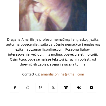
Dragana Amarilis je profesor nemačkog i engleskog jezika,
autor najposećenijeg sajta za učenje nemačkog i engleskog
jezika - abc.amarilisonline.com. Posebnu ljubav i
interesovanje, već dugi niz godina, posvećuje etimologiji.
Osim toga, ovde se nalaze tekstovi iz raznih oblasti, od
dnevničkih zapisa, svega i svačega tu ima.
Contact us:
amarilis.online@gmail.com