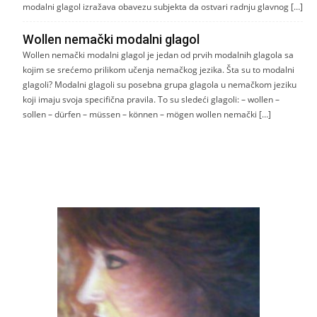
modalni glagol izražava obavezu subjekta da ostvari radnju glavnog […]
Wollen nemački modalni glagol
Wollen nemački modalni glagol je jedan od prvih modalnih glagola sa
kojim se srećemo prilikom učenja nemačkog jezika. Šta su to modalni
glagoli? Modalni glagoli su posebna grupa glagola u nemačkom jeziku
koji imaju svoja specifična pravila. To su sledeći glagoli: – wollen –
sollen – dürfen – müssen – können – mögen wollen nemački […]