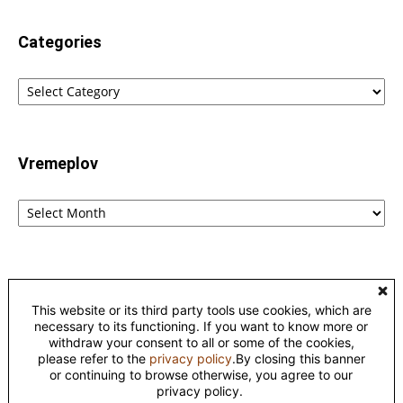
Categories
Categories
Vremeplov
Vremeplov
Home
Lingvistika
Poreklo reči fraza i izraza – etimološki rečnik
This website or its third party tools use cookies, which are
Kontakt
Privacy
necessary to its functioning. If you want to know more or
withdraw your consent to all or some of the cookies,
please refer to the
privacy policy
.By closing this banner
©
or continuing to browse otherwise, you agree to our
This work is licensed under a
Creative Commons Attribution-
privacy policy.
NonCommercial-NoDerivatives 4.0 International License
.