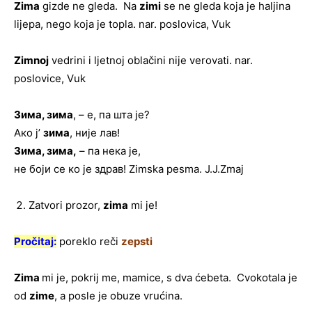
Zima
gizde ne gleda. Na
zimi
se ne gleda koja je haljina
lijepa, nego koja je topla. nar. poslovica, Vuk
Zimnoj
vedrini i ljetnoj oblačini nije verovati. nar.
poslovice, Vuk
Зима, зима
, – е, па шта је?
Ако ј’
зима
, није лав!
Зима, зима,
– па нека је,
не боји се ко је здрав! Zimska pesma. J.J.Zmaj
Zatvori prozor,
zima
mi je!
Pročitaj:
poreklo reči
zepsti
Zima
mi je, pokrij me, mamice, s dva ćebeta. Cvokotala je
od
zime
, a posle je obuze vrućina.