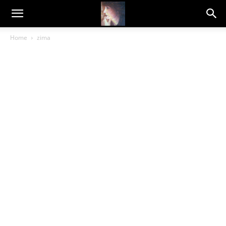
Dragana
Home
zima
Amarilis