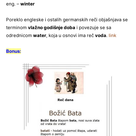
eng. –
winter
Poreklo engleske i ostalih germanskih reči objašnjava se
terminom
vlažno godišnje doba
i povezuje se sa
odrednicom
water
, koja u osnovi ima reč
voda
.
link
Bonus: