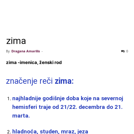
zima
By
Dragana Amarilis
-
0
zima -imenica, ženski rod
značenje reči
zima:
najhladnije godišnje doba koje na severnoj
hemisferi traje od 21/22. decembra do 21.
marta.
hladnoća, studen, mraz, jeza