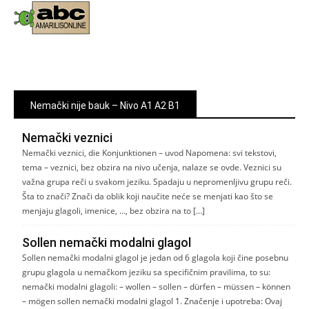
Nemački nije bauk – Nivo A1 A2 B1
Nemački veznici
Nemački veznici, die Konjunktionen – uvod Napomena: svi tekstovi,
tema – veznici, bez obzira na nivo učenja, nalaze se ovde. Veznici su
važna grupa reči u svakom jeziku. Spadaju u nepromenljivu grupu reči.
Šta to znači? Znači da oblik koji naučite neće se menjati kao što se
menjaju glagoli, imenice, …, bez obzira na to […]
Sollen nemački modalni glagol
Sollen nemački modalni glagol je jedan od 6 glagola koji čine posebnu
grupu glagola u nemačkom jeziku sa specifičnim pravilima, to su:
nemački modalni glagoli: – wollen – sollen – dürfen – müssen – können
– mögen sollen nemački modalni glagol 1. Značenje i upotreba: Ovaj