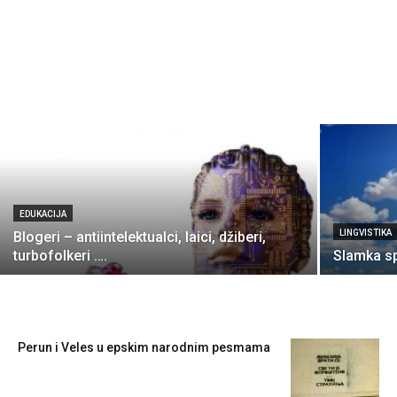
EDUKACIJA
LINGVISTIKA
Blogeri – antiintelektualci, laici, džiberi,
turbofolkeri ….
Slamka sp
Perun i Veles u epskim narodnim pesmama