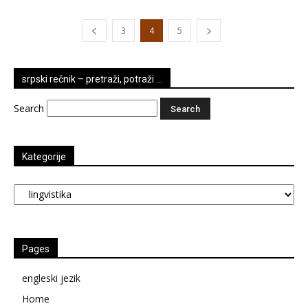
3
4
5
srpski rečnik – pretraži, potraži …
Search
Kategorije
Kategorije
Pages
engleski jezik
Home