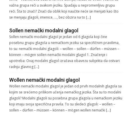
važna grupa reči u svakom jeziku. Spadaju u nepromenljivu grupu
reči. Šta to znači? Znači da oblik koji naučite neće se menjati kao što
se menjaju glagoli, imenice, …, bez obzira na to […]
Sollen nemački modalni glagol
Sollen nemački modalni glagol je jedan od 6 glagola koji čine
posebnu grupu glagola u nemačkom jeziku sa specifičnim pravilima,
to su: nemački modalni glagoli: – wollen – sollen – dürfen – müssen –
können – mögen sollen nemački modalni glagol 1. Značenje i
upotreba: Ovaj modalni glagol izražava obavezu subjekta da ostvari
radnju glavnog […]
Wollen nemački modalni glagol
Wollen nemački modalni glagol je jedan od prvih modalnih glagola sa
kojim se srećemo prilikom učenja nemačkog jezika. Šta su to modalni
glagoli? Modalni glagoli su posebna grupa glagola u nemačkom jeziku
koji imaju svoja specifična pravila. To su sledeći glagoli: – wollen –
sollen – dürfen – müssen – können – mögen wollen nemački […]