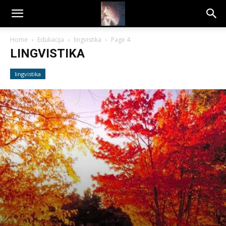
Dragana
Home
Edukacija
lingvistika
Page 4
LINGVISTIKA
Amarilis
lingvistika