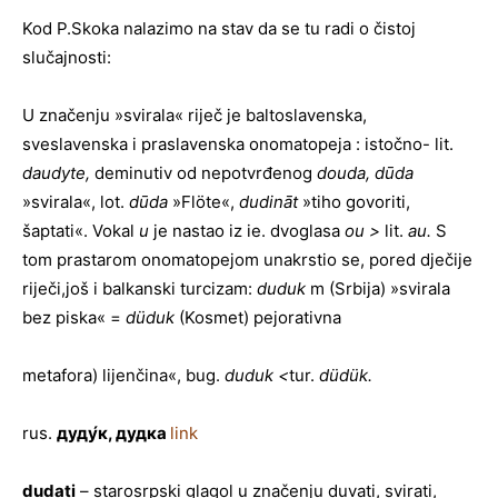
Kod P.Skoka nalazimo na stav da se tu radi o čistoj
slučajnosti:
U značenju »svirala« riječ je baltoslavenska,
sveslavenska i praslavenska onomatopeja : istočno- lit.
daudyte,
deminutiv od nepotvrđenog
douda, dūda
»svirala«, lot.
dūda
»Flöte«,
dudināt
»tiho govoriti,
šaptati«. Vokal
u
je nastao iz ie. dvoglasa
ou >
lit.
au.
S
tom prastarom onomatopejom unakrstio se, pored dječije
riječi,još i balkanski turcizam:
duduk
m (Srbija) »svirala
bez piska« =
düduk
(Kosmet) pejorativna
metafora) lijenčina«, bug.
duduk <
tur.
düdük
.
rus.
дуду́к, дудка
link
dudati
– starosrpski glagol u značenju duvati, svirati,