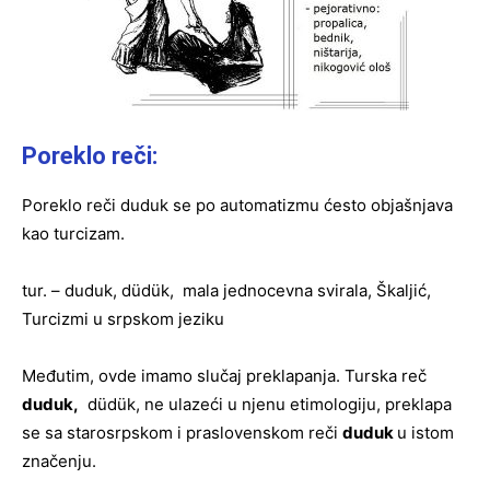
Poreklo reči:
Poreklo reči duduk se po automatizmu ćesto objašnjava
kao turcizam.
tur. – duduk, düdük, mala jednocevna svirala, Škaljić,
Turcizmi u srpskom jeziku
Međutim, ovde imamo slučaj preklapanja. Turska reč
duduk,
düdük, ne ulazeći u njenu etimologiju, preklapa
se sa starosrpskom i praslovenskom reči
duduk
u istom
značenju.