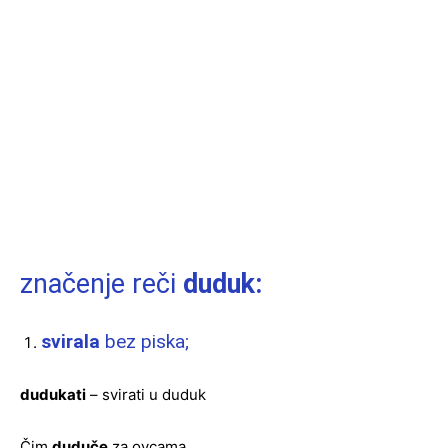
značenje reči
duduk:
svirala
bez piska;
dudukati
– svirati u duduk
Čim
duduče
za ovcama ….,