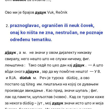
Ово ми је брајов
дудук
Vuk, Rečnik
praznoglavac, ograničen ili neuk čovek,
onaj ko ništa ne zna, nestručan, ne poznaje
određenu tematiku.
ду̏дук
, а м. не значи у овом дијалекту никакву
свиралу, него нешто што не служи ничему, фиг.
лењштина : Тако седи̑ по цео дан кај
ду̏дук
. — А што
во̏ди онога
ду̏дука
, зар да му помо̏гне нешто! — У В.
и RJA.
dùduk
м. Реч је турска düdüq , а ово
постало од tüteg им. пиштаљка на којој се дувањем
производи звиждање . Као прид. значи шупаљ ; фиг.
лак од памети, шупљоглав (човек) . Кад се турски каже
за некога düdüg – јут , мој
дудук
значи исто што и моја