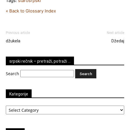
Tags:
starosrpski
« Back to Glossary Index
Previous article
Next article
džukela
Džedaj
srpski rečnik – pretraži, potraži …
Search
Kategorije
Kategorije