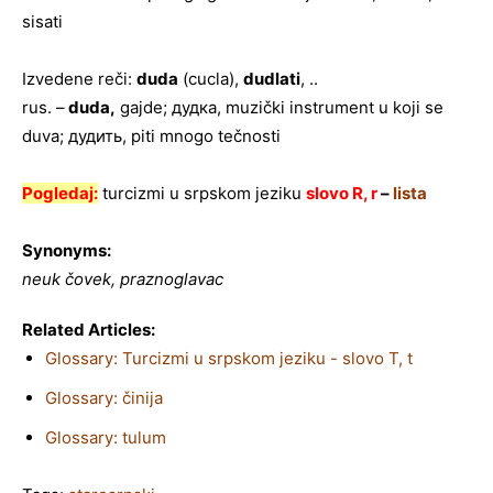
sisati
Izvedene reči:
duda
(cucla),
dudlati
, ..
rus. –
duda,
gajde; дудка, muzički instrument u koji se
duva; дудить, piti mnogo tečnosti
Pogledaj:
turcizmi u srpskom jeziku
slovo R, r
–
lista
Synonyms:
neuk čovek, praznoglavac
Related Articles:
Glossary: Turcizmi u srpskom jeziku - slovo T, t
Glossary: činija
Glossary: tulum