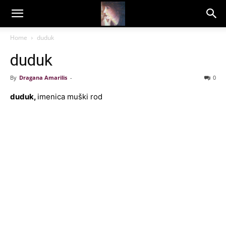
Dragana
Home
duduk
duduk
Amarilis
By
Dragana Amarilis
-
0
duduk,
imenica muški rod