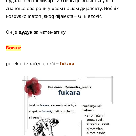
будала, беспосличар . Из овога је значења узето
значење ове речи у овом нашем дијалекту. Rečnik
kosovsko metohijskog dijalekta – G. Elezović
Он је
дудук
за математику.
Bonus:
poreklo i značenje reči –
fukara