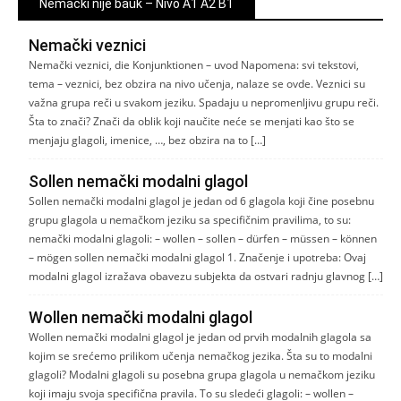
Nemački nije bauk – Nivo A1 A2 B1
Nemački veznici
Nemački veznici, die Konjunktionen – uvod Napomena: svi tekstovi,
tema – veznici, bez obzira na nivo učenja, nalaze se ovde. Veznici su
važna grupa reči u svakom jeziku. Spadaju u nepromenljivu grupu reči.
Šta to znači? Znači da oblik koji naučite neće se menjati kao što se
menjaju glagoli, imenice, …, bez obzira na to […]
Sollen nemački modalni glagol
Sollen nemački modalni glagol je jedan od 6 glagola koji čine posebnu
grupu glagola u nemačkom jeziku sa specifičnim pravilima, to su:
nemački modalni glagoli: – wollen – sollen – dürfen – müssen – können
– mögen sollen nemački modalni glagol 1. Značenje i upotreba: Ovaj
modalni glagol izražava obavezu subjekta da ostvari radnju glavnog […]
Wollen nemački modalni glagol
Wollen nemački modalni glagol je jedan od prvih modalnih glagola sa
kojim se srećemo prilikom učenja nemačkog jezika. Šta su to modalni
glagoli? Modalni glagoli su posebna grupa glagola u nemačkom jeziku
koji imaju svoja specifična pravila. To su sledeći glagoli: – wollen –