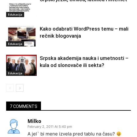
Edukacija
Kako odabrati WordPress temu – mali
rečnik blogovanja
Edukacija
Srpska akademija nauka i umetnosti –
kula od slonovače ili sekta?
Edukacija
7 COMMENTS
Milko
February 2, 2011 At 5:40 pm
A jel` bi mene izvela pred tablu na času?