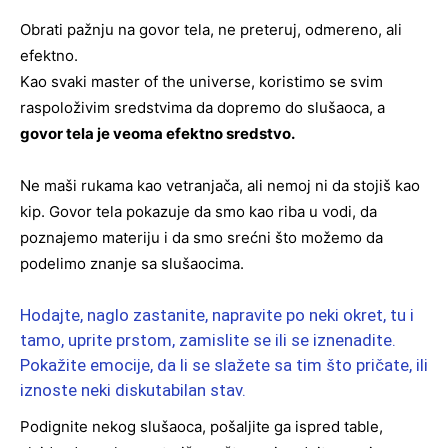
Obrati pažnju na govor tela, ne preteruj, odmereno, ali
efektno.
Kao svaki master of the universe, koristimo se svim
raspoloživim sredstvima da dopremo do slušaoca, a
govor tela je veoma efektno sredstvo.
Ne maši rukama kao vetranjača, ali nemoj ni da stojiš kao
kip. Govor tela pokazuje da smo kao riba u vodi, da
poznajemo materiju i da smo srećni što možemo da
podelimo znanje sa slušaocima.
Hodajte, naglo zastanite, napravite po neki okret, tu i
tamo, uprite prstom, zamislite se ili se iznenadite.
Pokažite emocije, da li se slažete sa tim što pričate, ili
iznoste neki diskutabilan stav.
Podignite nekog slušaoca, pošaljite ga ispred table,