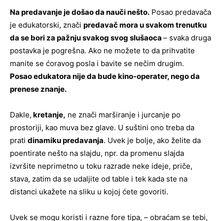
Na predavanje je došao da nauči nešto.
Posao predavača
je edukatorski, znači
predavač mora u svakom trenutku
da se bori za pažnju svakog svog slušaoca
– svaka druga
postavka je pogrešna. Ako ne možete to da prihvatite
manite se ćoravog posla i bavite se nečim drugim.
Posao edukatora nije da bude kino-operater, nego da
prenese znanje.
Dakle,
kretanje,
ne znači marširanje i jurcanje po
prostoriji, kao muva bez glave. U suštini ono treba da
prati
dinamiku predavanja
. Uvek je bolje, ako želite da
poentirate nešto na slajdu, npr. da promenu slajda
izvršite neprimetno u toku razrade neke ideje, priče,
stava, zatim da se udaljite od table i tek kada ste na
distanci ukažete na sliku u kojoj ćete govoriti.
Uvek se mogu koristi i razne fore tipa, – obraćam se tebi,