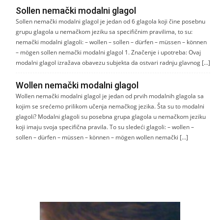
Sollen nemački modalni glagol
Sollen nemački modalni glagol je jedan od 6 glagola koji čine posebnu
grupu glagola u nemačkom jeziku sa specifičnim pravilima, to su:
nemački modalni glagoli: – wollen – sollen – dürfen – müssen – können
– mögen sollen nemački modalni glagol 1. Značenje i upotreba: Ovaj
modalni glagol izražava obavezu subjekta da ostvari radnju glavnog […]
Wollen nemački modalni glagol
Wollen nemački modalni glagol je jedan od prvih modalnih glagola sa
kojim se srećemo prilikom učenja nemačkog jezika. Šta su to modalni
glagoli? Modalni glagoli su posebna grupa glagola u nemačkom jeziku
koji imaju svoja specifična pravila. To su sledeći glagoli: – wollen –
sollen – dürfen – müssen – können – mögen wollen nemački […]