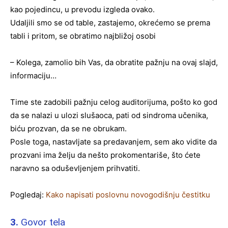
kao pojedincu, u prevodu izgleda ovako.
Udaljili smo se od table, zastajemo, okrećemo se prema
tabli i pritom, se obratimo najbližoj osobi
– Kolega, zamolio bih Vas, da obratite pažnju na ovaj slajd,
informaciju…
Time ste zadobili pažnju celog auditorijuma, pošto ko god
da se nalazi u ulozi slušaoca, pati od sindroma učenika,
biću prozvan, da se ne obrukam.
Posle toga, nastavljate sa predavanjem, sem ako vidite da
prozvani ima želju da nešto prokomentariše, što ćete
naravno sa oduševljenjem prihvatiti.
Pogledaj:
Kako napisati poslovnu novogodišnju čestitku
3.
Govor tela