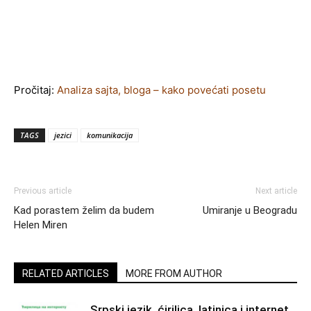
Pročitaj:
Analiza sajta, bloga – kako povećati posetu
TAGS
jezici
komunikacija
Previous article
Next article
Kad porastem želim da budem
Umiranje u Beogradu
Helen Miren
RELATED ARTICLES
MORE FROM AUTHOR
Srpski jezik, ćirilica, latinica i internet