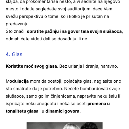
slajda, da prokomentariše nešto, a vi sednite na njegovo
mesto i odatle sagledajte svoj auditorijum, daće Vam
svežu perspektivu o tome, ko i kolko je prisutan na
predavanju.
Što znači,
obratite pažnju i na govor tela svojih slušaoca
,
odmah ćete videti dali se dosađuju ili ne.
4.
Glas
Koristite moć svog glasa
. Bez urlanja i dranja, naravno.
M
odulacija
mora da postoji, pojačajte glas, naglasite ono
što smatrate da je potrebno. Nećete bombardovati svoje
slušaoce, samo golim činjenicama, napravite neku šalu ili
ispričajte neku anegdotu i neka se oseti
promena u
tonalitetu glasa
i u
dinamici govora.