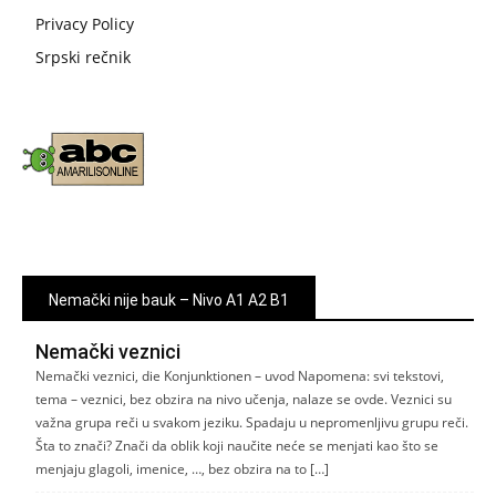
Privacy Policy
Srpski rečnik
Nemački nije bauk – Nivo A1 A2 B1
Nemački veznici
Nemački veznici, die Konjunktionen – uvod Napomena: svi tekstovi,
tema – veznici, bez obzira na nivo učenja, nalaze se ovde. Veznici su
važna grupa reči u svakom jeziku. Spadaju u nepromenljivu grupu reči.
Šta to znači? Znači da oblik koji naučite neće se menjati kao što se
menjaju glagoli, imenice, …, bez obzira na to […]