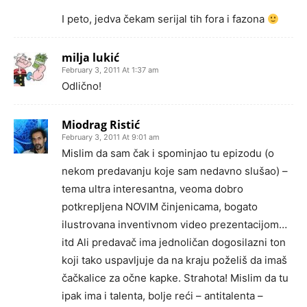
I peto, jedva čekam serijal tih fora i fazona
milja lukić
February 3, 2011 At 1:37 am
Odlično!
Miodrag Ristić
February 3, 2011 At 9:01 am
Mislim da sam čak i spominjao tu epizodu (o
nekom predavanju koje sam nedavno slušao) –
tema ultra interesantna, veoma dobro
potkrepljena NOVIM činjenicama, bogato
ilustrovana inventivnom video prezentacijom…
itd Ali predavač ima jednoličan dogosilazni ton
koji tako uspavljuje da na kraju poželiš da imaš
čačkalice za očne kapke. Strahota! Mislim da tu
ipak ima i talenta, bolje reći – antitalenta –