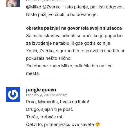
February 2, 2011 At 9:08 pm
@Milko @Zverko – Isto pitanje, pa i isti odgovor.
Niste pažljivo čitali, a boldovano je:
obratite pažnju i na govor tela svojih slušaoca
Sa malo iskustva odmah se uoči, ko je pogodan
za izvođenje na tablu ili gde god a ko nije.
Znači, Zverko, sigurno bih te provalila i ne bih ni
pokušala nešto slično.
Za tebe ne znam MIlko, odlučila bih na licu
mesta.
jungle queen
February 3, 2011 At 1:22 am
Prvo, Mamarilis, hvala na linku!
Drugo, sjajan ti je post.
Treće, trebaće mi.
Četvrto, primenjivaću ove savete