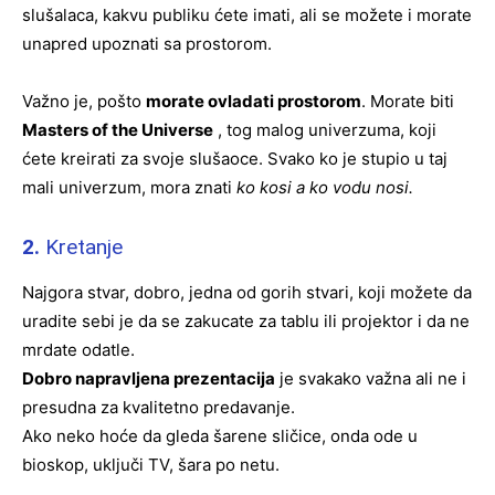
slušalaca, kakvu publiku ćete imati, ali se možete i morate
unapred upoznati sa prostorom.
Važno je, pošto
morate ovladati prostorom
. Morate biti
Masters of the Universe
, tog malog univerzuma, koji
ćete kreirati za svoje slušaoce. Svako ko je stupio u taj
mali univerzum, mora znati
ko kosi a ko vodu nosi.
2.
Kretanje
Najgora stvar, dobro, jedna od gorih stvari, koji možete da
uradite sebi je da se zakucate za tablu ili projektor i da ne
mrdate odatle.
Dobro napravljena prezentacija
je svakako važna ali ne i
presudna za kvalitetno predavanje.
Ako neko hoće da gleda šarene sličice, onda ode u
bioskop, uključi TV, šara po netu.