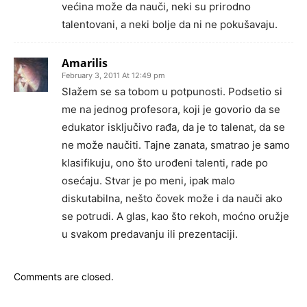
većina može da nauči, neki su prirodno
talentovani, a neki bolje da ni ne pokušavaju.
Amarilis
February 3, 2011 At 12:49 pm
Slažem se sa tobom u potpunosti. Podsetio si
me na jednog profesora, koji je govorio da se
edukator isključivo rađa, da je to talenat, da se
ne može naučiti. Tajne zanata, smatrao je samo
klasifikuju, ono što urođeni talenti, rade po
osećaju. Stvar je po meni, ipak malo
diskutabilna, nešto čovek može i da nauči ako
se potrudi. A glas, kao što rekoh, moćno oružje
u svakom predavanju ili prezentaciji.
Comments are closed.