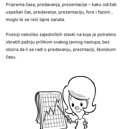
Priprema časa, predavanja, prezentacije – kako održati
uspešan čas, predavanje, prezentaciju, fore i fazoni ,
moglo bi se reći tajne zanata.
Postoji nekoliko zajedničkih stavki na koje je potrebno
obratiti pažnju prilikom svakog javnog nastupa, bez
obzira da li se radi o predavanju, prezntaciji, školskom
času.