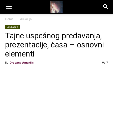
Dragana
Home
Edukacija
Edukacija
Amarilis
Tajne uspešnog predavanja,
prezentacije, časa – osnovni
elementi
By
Dragana Amarilis
-
7