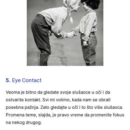
5.
Eye Contact
Veoma je bitno da gledate svoje slušaoce u oči i da
ostvarite kontakt. Svi mi volimo, kada nam se obrati
posebna pažnja. Zato gledajte u oči i to što više slušaoca.
Promena teme, slajda, je pravo vreme da promenite fokus
na nekog drugog.