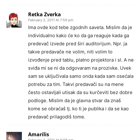
Retka Zverka
February 2, 2011 At 7:59 pm
Ima ovde kod tebe zgodnih saveta. Mislim da je
individualno kako će ko da ga reaguje kada ga
predevač izvede pred širi auditorijum. Npr. ja
takve predavače ne volim, niti volim to
izvođenje pred tablu, platno projektora i sl. A ne
sviđa mi se ni da odgovaram na prozivke. Uvek
sam se uključivala samo onda kada sam osećala
potrebu za tim. Takvi predavači su na mene
često ostavljali utisak da su kurčeviti bez dobre
podloge. Mislim da je glavna stvar da znaš
kome se obraćaš tj. ko ti je publika i da se kao
predavač prilagodiš tome.
Amarilis