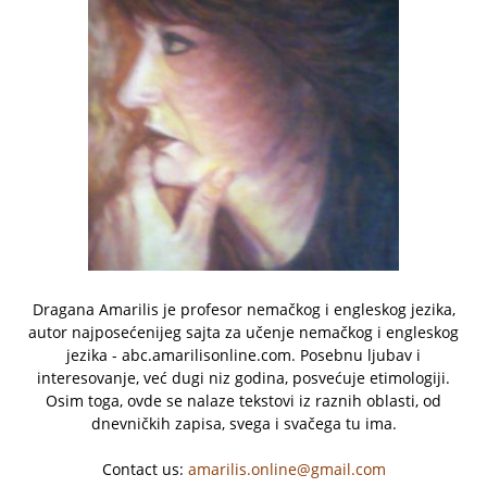
Dragana Amarilis je profesor nemačkog i engleskog jezika,
autor najposećenijeg sajta za učenje nemačkog i engleskog
jezika - abc.amarilisonline.com. Posebnu ljubav i
interesovanje, već dugi niz godina, posvećuje etimologiji.
Osim toga, ovde se nalaze tekstovi iz raznih oblasti, od
dnevničkih zapisa, svega i svačega tu ima.
Contact us:
amarilis.online@gmail.com