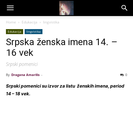
Dragana
Home
Edukacija
lingvistika
Edukacija
lingvistika
Amarilis
Srpska ženska imena 14. –
16 vek
Srpski pomenici
By
Dragana Amarilis
-
0
Srpski pomenici su izvor za listu ženskih imena, period
14 – 18 vek.