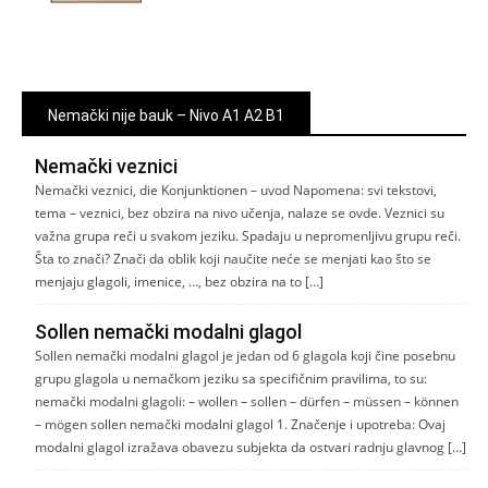
Nemački nije bauk – Nivo A1 A2 B1
Nemački veznici
Nemački veznici, die Konjunktionen – uvod Napomena: svi tekstovi,
tema – veznici, bez obzira na nivo učenja, nalaze se ovde. Veznici su
važna grupa reči u svakom jeziku. Spadaju u nepromenljivu grupu reči.
Šta to znači? Znači da oblik koji naučite neće se menjati kao što se
menjaju glagoli, imenice, …, bez obzira na to […]
Sollen nemački modalni glagol
Sollen nemački modalni glagol je jedan od 6 glagola koji čine posebnu
grupu glagola u nemačkom jeziku sa specifičnim pravilima, to su:
nemački modalni glagoli: – wollen – sollen – dürfen – müssen – können
– mögen sollen nemački modalni glagol 1. Značenje i upotreba: Ovaj
modalni glagol izražava obavezu subjekta da ostvari radnju glavnog […]