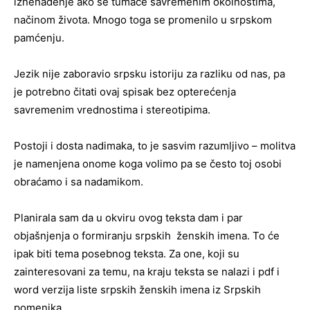
iznenađenje ako se tumače savremenim okolnostima,
načinom života. Mnogo toga se promenilo u srpskom
pamćenju.
Jezik nije zaboravio srpsku istoriju za razliku od nas, pa
je potrebno čitati ovaj spisak bez opterećenja
savremenim vrednostima i stereotipima.
Postoji i dosta nadimaka, to je sasvim razumljivo – molitva
je namenjena onome koga volimo pa se često toj osobi
obraćamo i sa nadamikom.
Planirala sam da u okviru ovog teksta dam i par
objašnjenja o formiranju srpskih ženskih imena. To će
ipak biti tema posebnog teksta. Za one, koji su
zainteresovani za temu, na kraju teksta se nalazi i pdf i
word verzija liste srpskih ženskih imena iz Srpskih
pomenika.