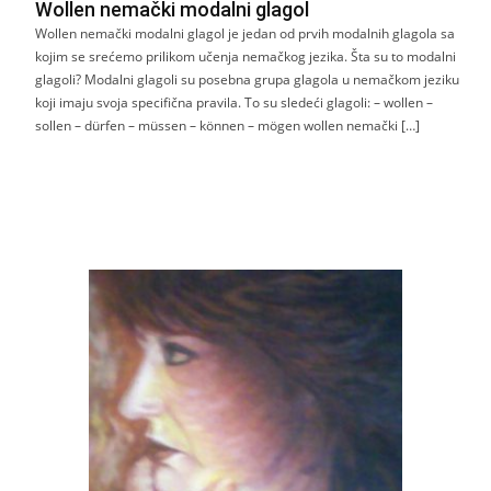
Wollen nemački modalni glagol
Wollen nemački modalni glagol je jedan od prvih modalnih glagola sa
kojim se srećemo prilikom učenja nemačkog jezika. Šta su to modalni
glagoli? Modalni glagoli su posebna grupa glagola u nemačkom jeziku
koji imaju svoja specifična pravila. To su sledeći glagoli: – wollen –
sollen – dürfen – müssen – können – mögen wollen nemački […]