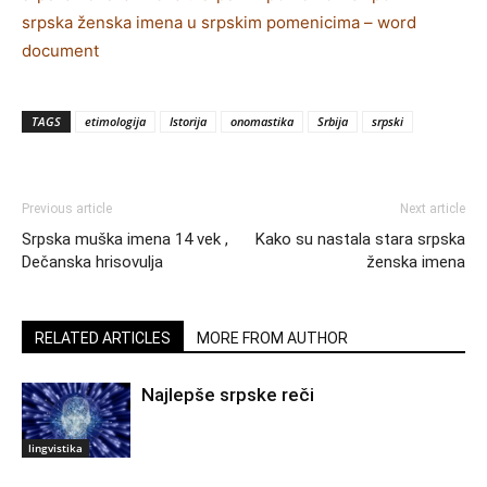
srpska ženska imena u srpskim pomenicima – word
document
TAGS
etimologija
Istorija
onomastika
Srbija
srpski
Previous article
Next article
Srpska muška imena 14 vek ,
Kako su nastala stara srpska
Dečanska hrisovulja
ženska imena
RELATED ARTICLES
MORE FROM AUTHOR
Najlepše srpske reči
lingvistika