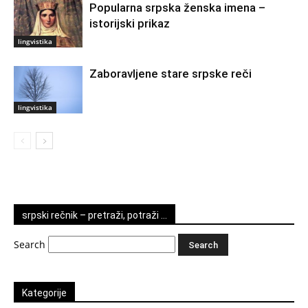
Popularna srpska ženska imena –
istorijski prikaz
lingvistika
Zaboravljene stare srpske reči
lingvistika
srpski rečnik – pretraži, potraži …
Search
Kategorije