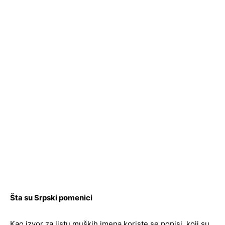
Šta su Srpski pomenici
Kao izvor za listu muških imena koriste se popisi koji su