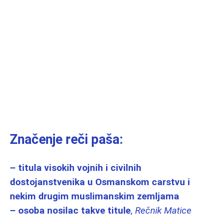
Značenje reči paša:
– titula visokih vojnih i civilnih
dostojanstvenika u Osmanskom carstvu i
nekim drugim muslimanskim zemljama
– osoba nosilac takve titule
,
Rečnik Matice