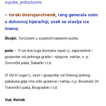
srpske, jednotomni
–
turski dostojanstvenik,
rang generala osim
u duhovnoj hijerarhiji; uvek se stavlja iza
imena;
Škaljić,
Turcizami u srpskohrvatskom jeziku
paša
– 1) od dva tuga (konjska repa) t.j. zapovednik i
gospodar od jednoga grada i njegove nahije, n. p.
Zvornički paša, Šabački i.t.d.
2) Od tri tuga t.j. vezir i gospodar od čitavog jednog
pašaluka gdje ima više gradova i nahija, n.p. Bosanski (ili
Travnički) paša, Biogradski i.t.d.
Vuk, Rečnik