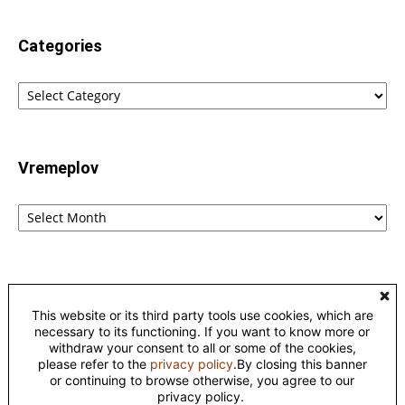
Categories
Categories
Vremeplov
Vremeplov
Home
Lingvistika
Poreklo reči fraza i izraza – etimološki rečnik
This website or its third party tools use cookies, which are
Kontakt
Privacy
necessary to its functioning. If you want to know more or
withdraw your consent to all or some of the cookies,
please refer to the
privacy policy
.By closing this banner
©
or continuing to browse otherwise, you agree to our
This work is licensed under a
Creative Commons Attribution-
privacy policy.