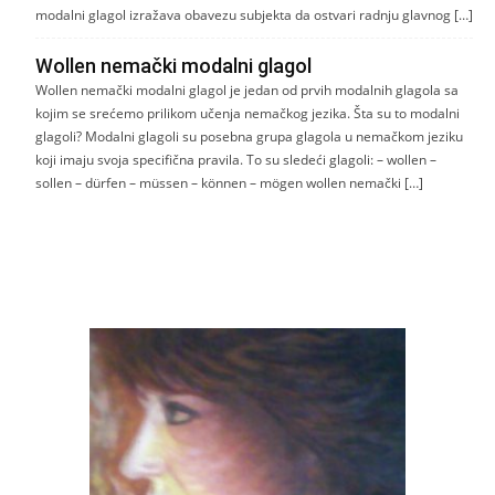
modalni glagol izražava obavezu subjekta da ostvari radnju glavnog […]
Wollen nemački modalni glagol
Wollen nemački modalni glagol je jedan od prvih modalnih glagola sa
kojim se srećemo prilikom učenja nemačkog jezika. Šta su to modalni
glagoli? Modalni glagoli su posebna grupa glagola u nemačkom jeziku
koji imaju svoja specifična pravila. To su sledeći glagoli: – wollen –
sollen – dürfen – müssen – können – mögen wollen nemački […]