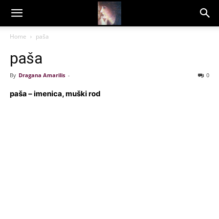
Dragana
Home
paša
paša
Amarilis
By
Dragana Amarilis
-
0
paša – imenica, muški rod