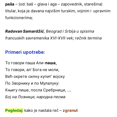
paša
– (od: baš – glava i aga – zapovednik, starešina)
titular, koja je davana najvišim turskim, vojnim i
upravnim
funkcionerima;
Radovan Samardžić
, Beograd i Srbija u spisima
francuskih savremenika XVI-XVII vek; rečnik termina
Primeri upotrebe:
То говори паша Али-
паша,
То говори, ал’ Бога не моли,
Већ окрете силну купит’ војску
По Зворнику и по Мулалуку:
Књигу пише, посла Сребрници, ….
Бој на Лозници, народна песма
Pogledaj:
kako je nastala reč –
zgranut