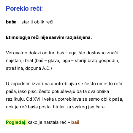
Poreklo reči:
baša
– stariji oblik reči
Etimologija reči nije sasvim razjašnjena.
Verovatno dolazi od tur. baš – aga, što doslovno znači
najstariji brat (baš – glava, aga – stariji brat/ gospodin,
strešina, dopuna A.D.)
U zapadnim izvorima upotreblajva se često umesto reči
paša, iako pisci često pokušavaju da ta dva oblika
razlikuju. Od XVIII veka upotrebljava se samo oblik paša,
dok je reč baša postal titular za svakog janičara.
Pogledaj:
kako je nastala reč –
baš