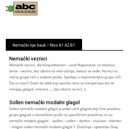
Nemački nije bauk – Nivo A1 A2 B1
Nemački veznici
Nemački veznici, die Konjunktionen – uvod Napomena: svi tekstovi,
tema – veznici, bez obzira na nivo učenja, nalaze se ovde. Veznici su
važna grupa reči u svakom jeziku. Spadaju u nepromenljivu grupu reči.
Šta to znači? Znači da oblik koji naučite neće se menjati kao što se
menjaju glagoli, imenice, …, bez obzira na to […]
Sollen nemački modalni glagol
Sollen nemački modalni glagol je jedan od 6 glagola koji čine posebnu
grupu glagola u nemačkom jeziku sa specifičnim pravilima, to su:
nemački modalni glagoli: – wollen – sollen – dürfen – müssen – können
– mögen sollen nemački modalni glagol 1. Značenje i upotreba: Ovaj