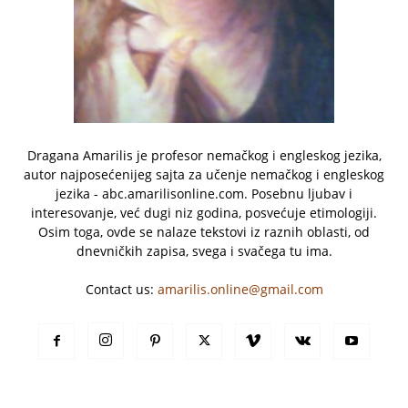
Dragana Amarilis je profesor nemačkog i engleskog jezika,
autor najposećenijeg sajta za učenje nemačkog i engleskog
jezika - abc.amarilisonline.com. Posebnu ljubav i
interesovanje, već dugi niz godina, posvećuje etimologiji.
Osim toga, ovde se nalaze tekstovi iz raznih oblasti, od
dnevničkih zapisa, svega i svačega tu ima.
Contact us:
amarilis.online@gmail.com