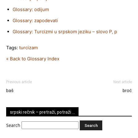
Glossary: odijum
Glossary: zapodevati
Glossary: Turcizmi u srpskom jeziku – slovo P, p
Tags:
turcizam
« Back to Glossary Index
Previous article
Next article
baš
broć
srpski rečnik – pretraži, potraži …
Search