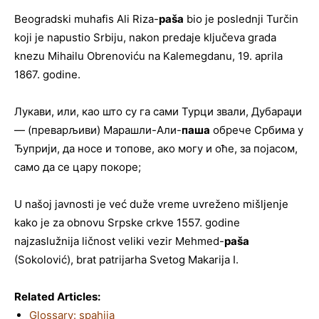
Beogradski muhafis Ali Riza-
paša
bio je poslednji Turčin
koji je napustio Srbiju, nakon predaje ključeva grada
knezu Mihailu Obrenoviću na Kalemegdanu, 19. aprila
1867. godine.
Лукави, или, као што су га сами Турци звали, Дубараџи
— (преварљиви) Марашли-Али-
паша
обрече Србима у
Ђуприји, да носе и топове, ако могу и оће, за појасом,
само да се цару покоре;
U našoj javnosti je već duže vreme uvreženo mišljenje
kako je za obnovu Srpske crkve 1557. godine
najzaslužnija ličnost veliki vezir Mehmed-
paša
(Sokolović), brat patrijarha Svetog Makarija I.
Related Articles:
Glossary: spahija