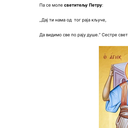
Па се моле
светитељу
Петру
:
„Дај ти нама од тог раја кључе,
Да видимо све по рају душе.“ Сестре све