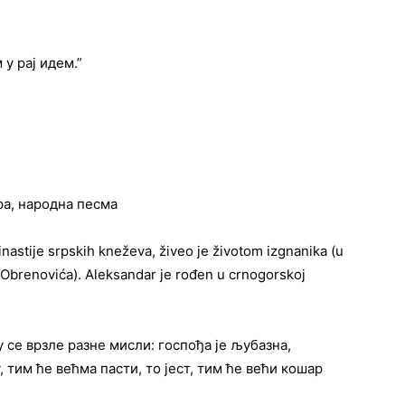
м у рај идем.”
ра, народна песма
astije srpskih kneževa, živeo je životom izgnanika (u
ije Obrenovića). Aleksandar je rođen u crnogorskoj
у се врзле разне мисли: госпођа је љубазна,
 тим ће већма пасти, то јест, тим ће већи кошар