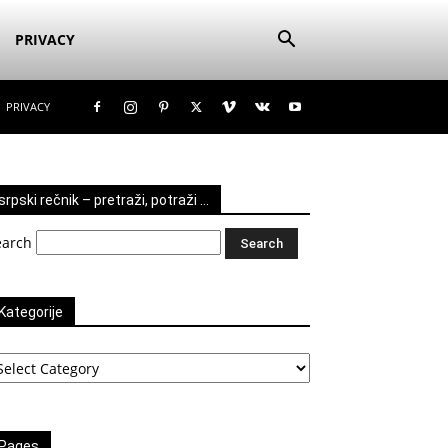
PRIVACY
PRIVACY
srpski rečnik – pretraži, potraži …
earch
Kategorije
tegorije
Pages