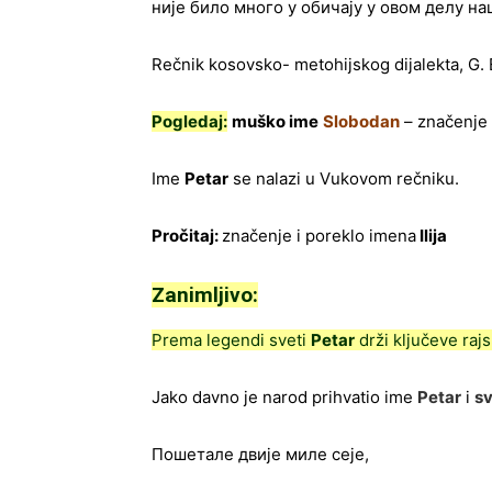
није било много у обичају у овом делу на
Rečnik kosovsko- metohijskog dijalekta, G. 
Pogledaj:
muško ime
Slobodan
– značenje 
Ime
Petar
se nalazi u Vukovom rečniku.
Pročitaj:
značenje i poreklo imena
Ilija
Zanimljivo:
Prema legendi sveti
Petar
drži ključeve rajs
Jako davno je narod prihvatio ime
Petar
i
sv
Пошетале двије миле сеје,