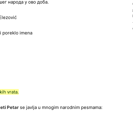
шег народа у ово доба.
Elezović
i poreklo imena
kih vrata.
eti Petar
se javlja u mnogim narodnim pesmama: