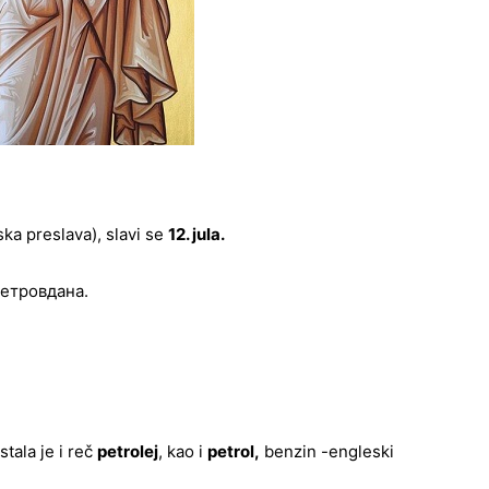
ska preslava), slavi se
12. jula.
Петровдана.
tala je i reč
petrolej
, kao i
petrol,
benzin -engleski