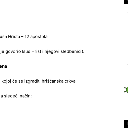
usa Hrista – 12 apostola.
 je govorio Isus Hrist i njegovi sledbenici).
tena
kojoj će se izgraditi hrišćanska crkva.
a sledeći način: