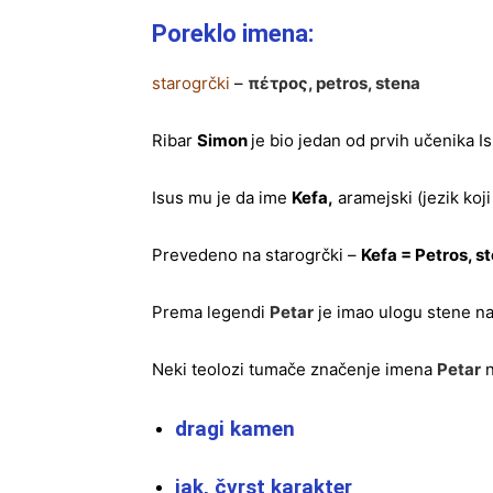
Poreklo imena:
starogrčki
–
πέτρος, petros, stena
Ribar
Simon
je bio jedan od prvih učenika Is
Isus mu je da ime
Kefa,
aramejski (jezik koji
Prevedeno na starogrčki –
Kefa = Petros, s
Prema legendi
Petar
je imao ulogu stene na 
Neki teolozi tumače značenje imena
Petar
n
dragi kamen
jak, čvrst karakter