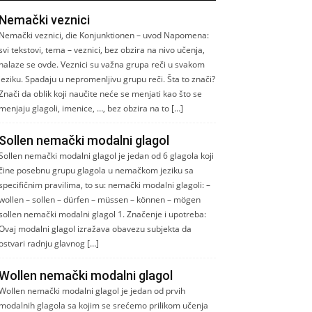
Nemački veznici
Nemački veznici, die Konjunktionen – uvod Napomena:
svi tekstovi, tema – veznici, bez obzira na nivo učenja,
nalaze se ovde. Veznici su važna grupa reči u svakom
jeziku. Spadaju u nepromenljivu grupu reči. Šta to znači?
Znači da oblik koji naučite neće se menjati kao što se
menjaju glagoli, imenice, …, bez obzira na to […]
Sollen nemački modalni glagol
Sollen nemački modalni glagol je jedan od 6 glagola koji
čine posebnu grupu glagola u nemačkom jeziku sa
specifičnim pravilima, to su: nemački modalni glagoli: –
wollen – sollen – dürfen – müssen – können – mögen
sollen nemački modalni glagol 1. Značenje i upotreba:
Ovaj modalni glagol izražava obavezu subjekta da
ostvari radnju glavnog […]
Wollen nemački modalni glagol
Wollen nemački modalni glagol je jedan od prvih
modalnih glagola sa kojim se srećemo prilikom učenja