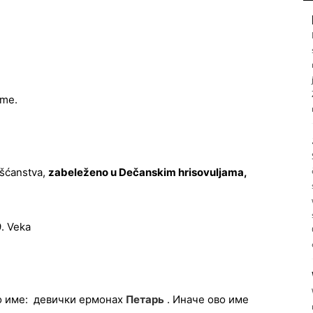
ime.
išćanstva,
zabeleženo u Dečanskim hrisovuljama,
9. Veka
ко име: девички ермонах
Петарь
. Иначе ово име