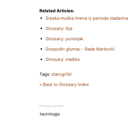
Related Articles:
Srpska muška imena iz perioda vladavin
Glossary: Ilija
Glossary: purenjak
Gospodin glumac - Rade Marković
Glossary: vladika
Tags:
starogrčki
« Back to Glossary Index
Previous article
tautologija