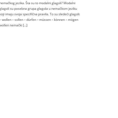
nemačkog jezika. Šta su to modalni glagoli? Modalni
glagoli su posebna grupa glagola u nemačkom jeziku
koji imaju svoja specifična pravila. To su sledeći glagoli:
– wollen – sollen – dürfen – müssen – können – mögen
wollen nemački […]