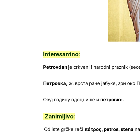
Interesantno:
Petrovdan
je crkveni i narodni praznik (seo
Петровка,
ж. врста ране јабуке, зри око 
Овуј годину одоцнише и
петровке.
Zanimljivo:
Od iste grčke reči
πέτρος
,
petros
,
stena
nas