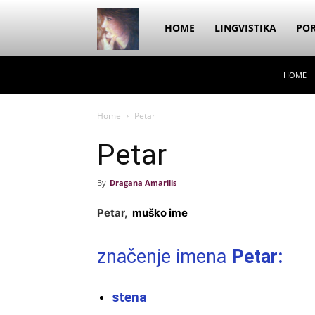
Dragana
HOME
LINGVISTIKA
POR
HOME
Amarilis
Home
Petar
Petar
By
Dragana Amarilis
-
Petar,
muško ime
značenje imena
Petar:
stena