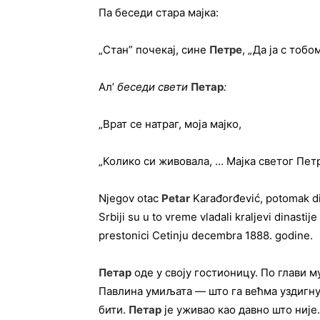
Па беседи стара мајка:
„Стан” почекај, сине
Петре
, „Да ја с тобо
Ал’
беседи
свети
Петар
:
„Врат се натраг, моја мајко,
„Колико си живовала, … Мајка светог Пет
Njegov otac
Petar
Karađorđević, potomak din
Srbiji su u to vreme vladali kraljevi dinast
prestonici Cetinju decembra 1888. godine.
Петар
оде у своју гостионицу. По глави м
Павлина умиљата — што га већма уздигну,
бити.
Петар
је уживао као давно што није.