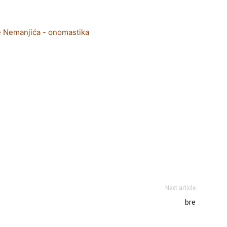
e Nemanjića - onomastika
Next article
bre