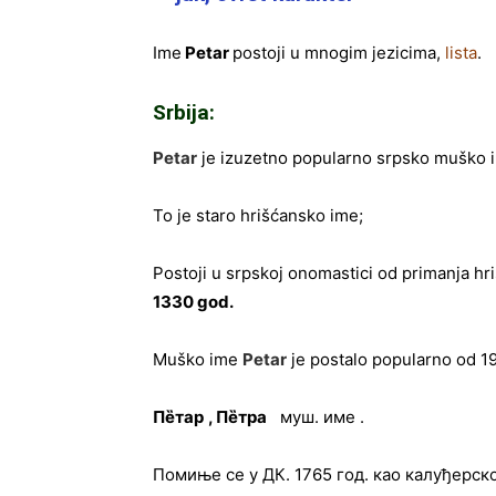
Ime
Petar
postoji u mnogim jezicima,
lista
.
Srbija:
Petar
je izuzetno popularno srpsko muško 
To je staro hrišćansko ime;
Postoji u srpskoj onomastici od primanja hr
1330 god.
Muško ime
Petar
je postalo popularno od 1
Пе̏тар
,
Пе̏тра
муш. име .
Помиње се у ДК. 1765 год. као калуђерс