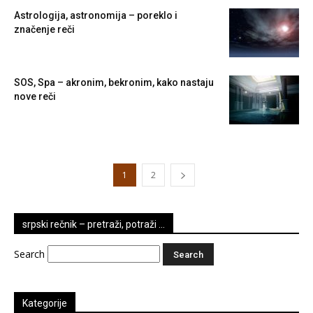
Astrologija, astronomija – poreklo i
značenje reči
SOS, Spa – akronim, bekronim, kako nastaju
nove reči
1
2
srpski rečnik – pretraži, potraži …
Search
Kategorije