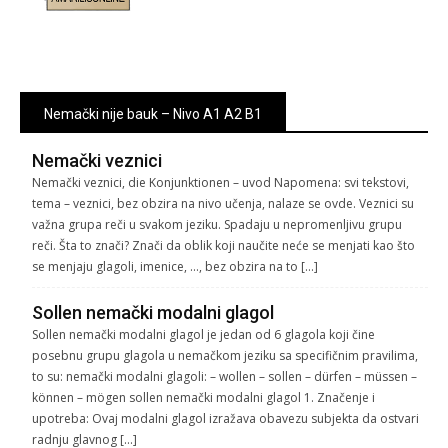
Nemački nije bauk – Nivo A1 A2 B1
Nemački veznici
Nemački veznici, die Konjunktionen – uvod Napomena: svi tekstovi,
tema – veznici, bez obzira na nivo učenja, nalaze se ovde. Veznici su
važna grupa reči u svakom jeziku. Spadaju u nepromenljivu grupu
reči. Šta to znači? Znači da oblik koji naučite neće se menjati kao što
se menjaju glagoli, imenice, …, bez obzira na to […]
Sollen nemački modalni glagol
Sollen nemački modalni glagol je jedan od 6 glagola koji čine
posebnu grupu glagola u nemačkom jeziku sa specifičnim pravilima,
to su: nemački modalni glagoli: – wollen – sollen – dürfen – müssen –
können – mögen sollen nemački modalni glagol 1. Značenje i
upotreba: Ovaj modalni glagol izražava obavezu subjekta da ostvari
radnju glavnog […]