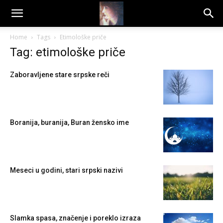
Dragana
Home
Tags
Etimološke priče
Tag: etimološke priče
Amarilis
Zaboravljene stare srpske reči
Boranija, buranija, Buran žensko ime
Meseci u godini, stari srpski nazivi
Slamka spasa, značenje i poreklo izraza