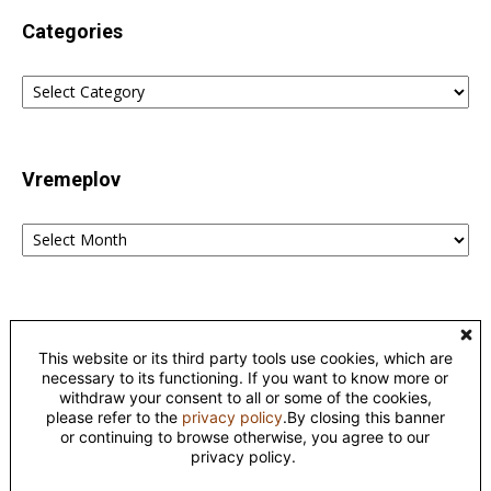
Categories
Categories
Vremeplov
Vremeplov
Home
Lingvistika
Poreklo reči fraza i izraza – etimološki rečnik
This website or its third party tools use cookies, which are
Kontakt
Privacy
necessary to its functioning. If you want to know more or
withdraw your consent to all or some of the cookies,
please refer to the
privacy policy
.By closing this banner
©
or continuing to browse otherwise, you agree to our
This work is licensed under a
Creative Commons Attribution-
privacy policy.
NonCommercial-NoDerivatives 4.0 International License
.