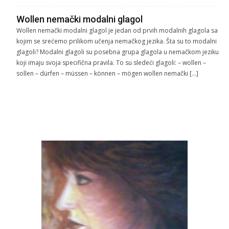
Wollen nemački modalni glagol
Wollen nemački modalni glagol je jedan od prvih modalnih glagola sa
kojim se srećemo prilikom učenja nemačkog jezika. Šta su to modalni
glagoli? Modalni glagoli su posebna grupa glagola u nemačkom jeziku
koji imaju svoja specifična pravila. To su sledeći glagoli: – wollen –
sollen – dürfen – müssen – können – mögen wollen nemački […]