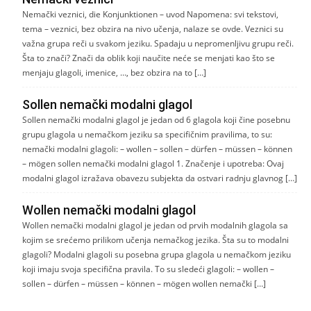
Nemački veznici, die Konjunktionen – uvod Napomena: svi tekstovi,
tema – veznici, bez obzira na nivo učenja, nalaze se ovde. Veznici su
važna grupa reči u svakom jeziku. Spadaju u nepromenljivu grupu reči.
Šta to znači? Znači da oblik koji naučite neće se menjati kao što se
menjaju glagoli, imenice, …, bez obzira na to […]
Sollen nemački modalni glagol
Sollen nemački modalni glagol je jedan od 6 glagola koji čine posebnu
grupu glagola u nemačkom jeziku sa specifičnim pravilima, to su:
nemački modalni glagoli: – wollen – sollen – dürfen – müssen – können
– mögen sollen nemački modalni glagol 1. Značenje i upotreba: Ovaj
modalni glagol izražava obavezu subjekta da ostvari radnju glavnog […]
Wollen nemački modalni glagol
Wollen nemački modalni glagol je jedan od prvih modalnih glagola sa
kojim se srećemo prilikom učenja nemačkog jezika. Šta su to modalni
glagoli? Modalni glagoli su posebna grupa glagola u nemačkom jeziku
koji imaju svoja specifična pravila. To su sledeći glagoli: – wollen –
sollen – dürfen – müssen – können – mögen wollen nemački […]