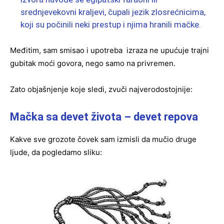
srednjevekovni kraljevi, čupali jezik zlosrećnicima,
koji su počinili neki prestup i njima hranili mačke.
Međitim, sam smisao i upotreba izraza ne upućuje trajni
gubitak moći govora, nego samo na privremen.
Zato objašnjenje koje sledi, zvuči najverodostojnije:
Mačka sa devet života – devet repova
Kakve sve grozote čovek sam izmisli da mučio druge
ljude, da pogledamo sliku: