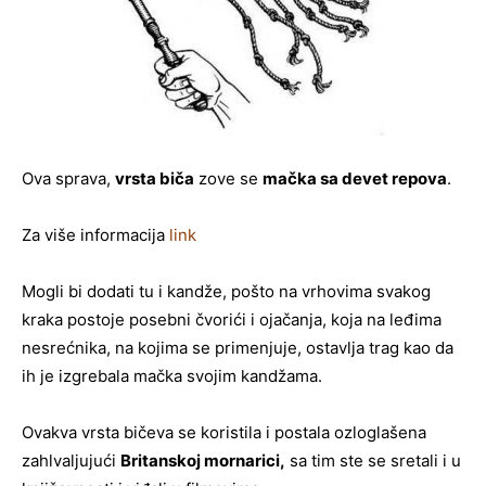
Ova sprava,
vrsta biča
zove se
mačka sa devet repova
.
Za više informacija
link
Mogli bi dodati tu i kandže, pošto na vrhovima svakog
kraka postoje posebni čvorići i ojačanja, koja na leđima
nesrećnika, na kojima se primenjuje, ostavlja trag kao da
ih je izgrebala mačka svojim kandžama.
Ovakva vrsta bičeva se koristila i postala ozloglašena
zahlvaljujući
Britanskoj mornarici,
sa tim ste se sretali i u