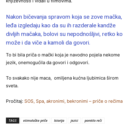
književnosti i viđali u filmovima.
Nakon bičevanja spravom koja se zove mačka,
leđa izgledaju kao da su ih razderale kandže
divljih mačaka, bolovi su nepodnošljivi, retko ko
može i da viče a kamoli da govori.
To bi bila priča o mački koja je navodno pojela nekome
jezik, onemogućila da govori i odgovori.
To svakako nije maca, omiljena kućna ljubimica širom
sveta.
Pročitaj:
SOS, Spa, akronimi, bekronimi – priče o rečima
TAGS
etimološke priče
Istorija
jezici
poreklo reči