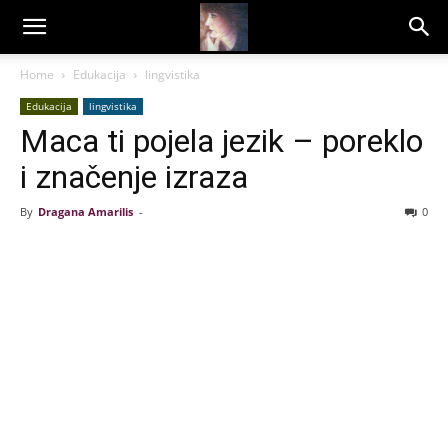
Dragana
Home
Edukacija
lingvistika
Edukacija
lingvistika
Amarilis
Maca ti pojela jezik – poreklo
i značenje izraza
By
Dragana Amarilis
-
0