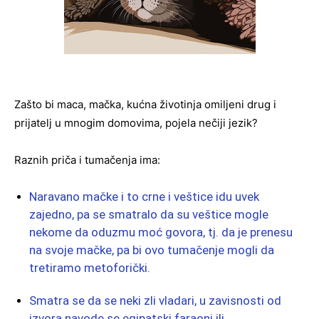
Zašto bi maca, mačka, kućna životinja omiljeni drug i
prijatelj u mnogim domovima, pojela nečiji jezik?
Raznih priča i tumačenja ima:
Naravano mačke i to crne i veštice idu uvek
zajedno, pa se smatralo da su veštice mogle
nekome da oduzmu moć govora, tj. da je prenesu
na svoje mačke, pa bi ovo tumačenje mogli da
tretiramo metoforički.
Smatra se da se neki zli vladari, u zavisnosti od
izvora navode se egipatski faraoni ili