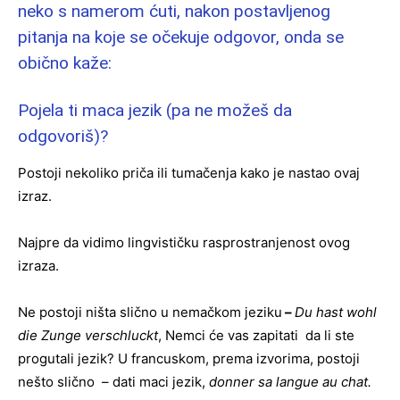
neko s namerom ćuti, nakon postavljenog
pitanja na koje se očekuje odgovor, onda se
obično kaže:
Pojela ti maca jezik (pa ne možeš da
odgovoriš)?
Postoji nekoliko priča ili tumačenja kako je nastao ovaj
izraz.
Najpre da vidimo lingvističku rasprostranjenost ovog
izraza.
Ne postoji ništa slično u nemačkom jeziku
–
Du hast wohl
die Zunge verschluckt
, Nemci će vas zapitati da li ste
progutali jezik? U francuskom, prema izvorima, postoji
nešto slično – dati maci jezik,
donner sa langue au chat.