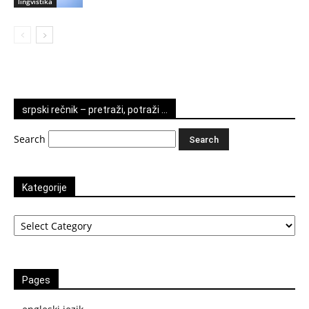
lingvistika
srpski rečnik – pretraži, potraži …
Search
Kategorije
Kategorije
Pages