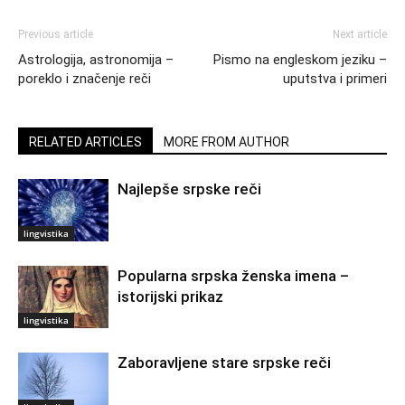
Previous article
Next article
Astrologija, astronomija –
Pismo na engleskom jeziku –
poreklo i značenje reči
uputstva i primeri
RELATED ARTICLES
MORE FROM AUTHOR
Najlepše srpske reči
lingvistika
Popularna srpska ženska imena –
istorijski prikaz
lingvistika
Zaboravljene stare srpske reči