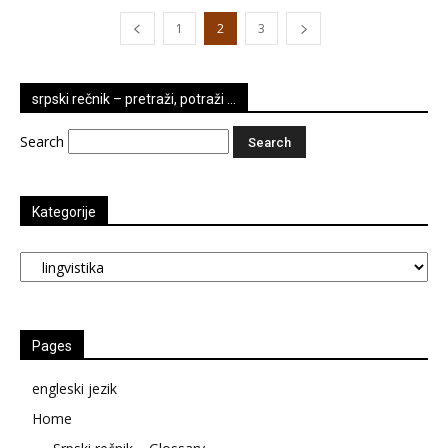
1
2
3
srpski rečnik – pretraži, potraži …
Search
Kategorije
Kategorije
Pages
engleski jezik
Home