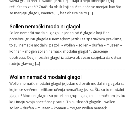
važna grupa reči u svakom jeziku. Spadaju u nepromenljivu grupu
reči. Šta to znači? Znači da oblik koji naučite neće se menjati kao što
se menjaju glagoli, imenice, …, bez obzira na to […]
Sollen nemački modalni glagol
Sollen nemački modalni glagol je jedan od 6 glagola koji čine
posebnu grupu glagola u nemačkom jeziku sa specifičnim pravilima,
to su: nemački modalni glagoli: – wollen – sollen – dürfen – müssen –
können – mögen sollen nemački modalni glagol 1. Značenje i
upotreba: Ovaj modalni glagol izražava obavezu subjekta da ostvari
radnju glavnog […]
Wollen nemački modalni glagol
Wollen nemački modalni glagol je jedan od prvih modalnih glagola sa
kojim se srećemo prilikom učenja nemačkog jezika. Šta su to modalni
glagoli? Modalni glagoli su posebna grupa glagola u nemačkom jeziku
koji imaju svoja specifična pravila. To su sledeći glagoli: – wollen –
sollen – dürfen – müssen – können – mögen wollen nemački […]