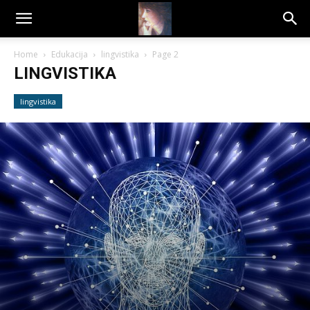
Dragana
Home
Edukacija
lingvistika
Page 2
LINGVISTIKA
Amarilis
lingvistika