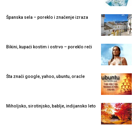
Španska sela – poreklo i značenje izraza
Bikini, kupaći kostim i ostrvo – poreklo reči
Šta znači google, yahoo, ubuntu, oracle
Miholjsko, sirotinjsko, bablje, indijansko leto