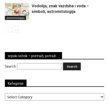
Vodolija, znak vazduha i voda –
simboli, astromitologija
astromitologija
srpski rečnik – pretraži, potraži …
Search
Kategorije
Kategorije