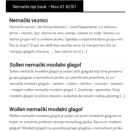
Nemački nije bauk – Nivo A1 A2 B1
Nemački veznici
Nemački veznici, die Konjunktionen – uvod Napomena: svi tekstovi,
tema – veznici, bez obzira na nivo učenja, nalaze se ovde. Veznici su
važna grupa reči u svakom jeziku. Spadaju u nepromenljivu grupu reči.
Šta to znači? Znači da oblik koji naučite neće se menjati kao što se
menjaju glagoli, imenice, …, bez obzira na to […]
Sollen nemački modalni glagol
Sollen nemački modalni glagol je jedan od 6 glagola koji čine posebnu
grupu glagola u nemačkom jeziku sa specifičnim pravilima, to su:
nemački modalni glagoli: – wollen – sollen – dürfen – müssen – können
– mögen sollen nemački modalni glagol 1. Značenje i upotreba: Ovaj
modalni glagol izražava obavezu subjekta da ostvari radnju glavnog […]
Wollen nemački modalni glagol
Wollen nemački modalni glagol je jedan od prvih modalnih glagola sa
kojim se srećemo prilikom učenja nemačkog jezika. Šta su to modalni
glagoli? Modalni glagoli su posebna grupa glagola u nemačkom jeziku