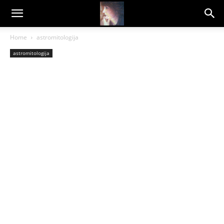
Dragana
Home
astromitologija
astromitologija
Amarilis