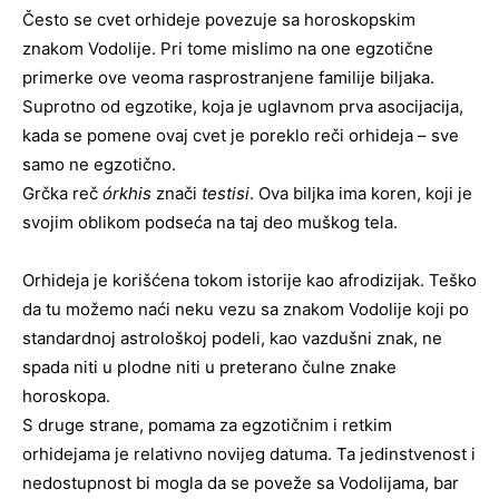
Često se cvet orhideje povezuje sa horoskopskim
znakom Vodolije. Pri tome mislimo na one egzotične
primerke ove veoma rasprostranjene familije biljaka.
Suprotno od egzotike, koja je uglavnom prva asocijacija,
kada se pomene ovaj cvet je poreklo reči orhideja – sve
samo ne egzotično.
Grčka reč
órkhis
znači
testisi
. Ova biljka ima koren, koji je
svojim oblikom podseća na taj deo muškog tela.
Orhideja je korišćena tokom istorije kao afrodizijak. Teško
da tu možemo naći neku vezu sa znakom Vodolije koji po
standardnoj astrološkoj podeli, kao vazdušni znak, ne
spada niti u plodne niti u preterano čulne znake
horoskopa.
S druge strane, pomama za egzotičnim i retkim
orhidejama je relativno novijeg datuma. Ta jedinstvenost i
nedostupnost bi mogla da se poveže sa Vodolijama, bar