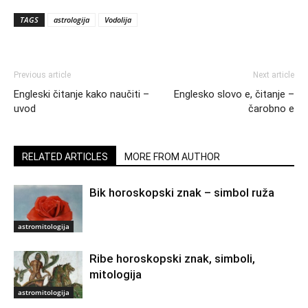
TAGS
astrologija
Vodolija
Previous article
Next article
Engleski čitanje kako naučiti –
Englesko slovo e, čitanje –
uvod
čarobno e
RELATED ARTICLES
MORE FROM AUTHOR
Bik horoskopski znak – simbol ruža
astromitologija
Ribe horoskopski znak, simboli,
mitologija
astromitologija