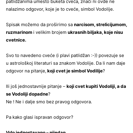
patlidžanima umesto buketa cveća, znači ni ovde ne
nalazimo odgovor, koje je to cveće, simbol Vodolije.
Spisak možemo da proširimo sa
narcisom, strelicijumom,
ruzmarinom
i velikim brojem
ukrasnih biljaka, koje nisu
cvetnice.
Svo to navedeno cveće (i plavi patlidžan :-)) povezuje se
u astrološkoj literaturi sa znakom Vodolije. Da li nam daje
odgovor na pitanje,
koji cvet je simbol Vodilije
?
Ili još jednostavnije pitanje –
koji cvet kupiti Vodoliji, a da
se Vodoliji dopadne
?
Ne ! Ne i dalje smo bez pravog odgovora.
Pa kako glasi ispravan odgovor?
Vrlo jednostavano – nijedan.