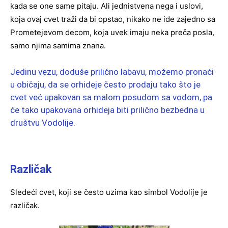
kada se one same pitaju. Ali jednistvena nega i uslovi,
koja ovaj cvet traži da bi opstao, nikako ne ide zajedno sa
Prometejevom decom, koja uvek imaju neka preča posla,
samo njima samima znana.
Jedinu vezu, doduše prilično labavu, možemo pronaći
u običaju, da se orhideje često prodaju tako što je
cvet već upakovan sa malom posudom sa vodom, pa
će tako upakovana orhideja biti prilično bezbedna u
društvu Vodolije.
Različak
Sledeći cvet, koji se često uzima kao simbol Vodolije je
različak.