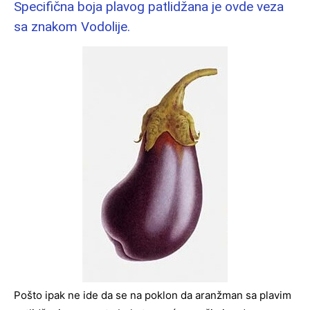
Specifična boja plavog patlidžana je ovde veza
sa znakom Vodolije.
Pošto ipak ne ide da se na poklon da aranžman sa plavim