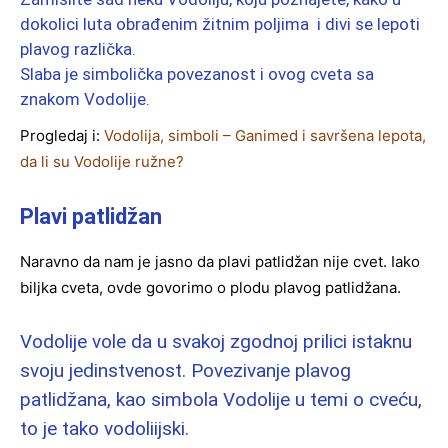
dokolici luta obrađenim žitnim poljima i divi se lepoti
plavog različka.
Slaba je simbolička povezanost i ovog cveta sa
znakom Vodolije.
Progledaj i:
Vodolija, simboli – Ganimed i savršena lepota,
da li su Vodolije ružne?
Plavi patlidžan
Naravno da nam je jasno da plavi patlidžan nije cvet. Iako
biljka cveta, ovde govorimo o plodu plavog patlidžana.
Vodolije vole da u svakoj zgodnoj prilici istaknu
svoju jedinstvenost. Povezivanje plavog
patlidžana, kao simbola Vodolije u temi o cveću,
to je tako vodoliijski.