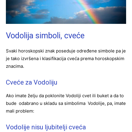
Vodolija simboli, cveće
Svaki horoskopski znak poseduje određene simbole pa je
je tako izvršena i klasifikacija cveća prema horoskopskim
znacima.
Cveće za Vodoliju
Ako imate želju da poklonite Vodoliji cvet ili buket a da to
bude odabrano u skladu sa simbolima Vodolije, pa, imate
mali problem:
Vodolije nisu ljubitelji cveća