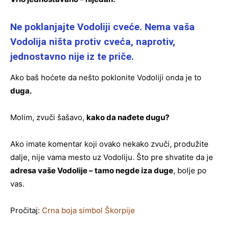
Ne poklanjajte Vodoliji cveće. Nema vaša
Vodolija ništa protiv cveća, naprotiv,
jednostavno nije iz te priče.
Ako baš hoćete da nešto poklonite Vodoliji onda je to
duga.
Molim, zvuči šašavo,
kako da nađete dugu?
Ako imate komentar koji ovako nekako zvuči, produžite
dalje, nije vama mesto uz Vodoliju. Što pre shvatite da je
adresa vaše Vodolije – tamo negde iza duge
, bolje po
vas.
Pročitaj:
Crna boja simbol Škorpije