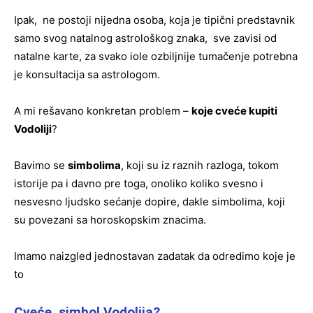
Ipak, ne postoji nijedna osoba, koja je tipični predstavnik
samo svog natalnog astrološkog znaka, sve zavisi od
natalne karte, za svako iole ozbiljnije tumačenje potrebna
je konsultacija sa astrologom.
A mi rešavano konkretan problem –
koje cveće kupiti
Vodoliji
?
Bavimo se
simbolima
, koji su iz raznih razloga, tokom
istorije pa i davno pre toga, onoliko koliko svesno i
nesvesno ljudsko sećanje dopire, dakle simbolima, koji
su povezani sa horoskopskim znacima.
Imamo naizgled jednostavan zadatak da odredimo koje je
to
Cveće, simbol Vodolija?