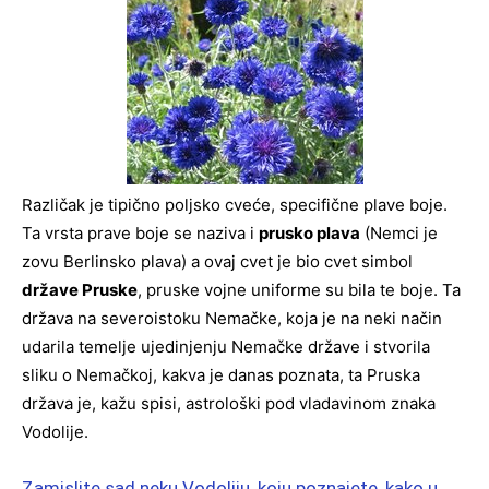
Različak je tipično poljsko cveće, specifične plave boje.
Ta vrsta prave boje se naziva i
prusko plava
(Nemci je
zovu Berlinsko plava) a ovaj cvet je bio cvet simbol
države Pruske
, pruske vojne uniforme su bila te boje. Ta
država na severoistoku Nemačke, koja je na neki način
udarila temelje ujedinjenju Nemačke države i stvorila
sliku o Nemačkoj, kakva je danas poznata, ta Pruska
država je, kažu spisi, astrološki pod vladavinom znaka
Vodolije.
Zamislite sad neku Vodoliju, koju poznajete, kako u