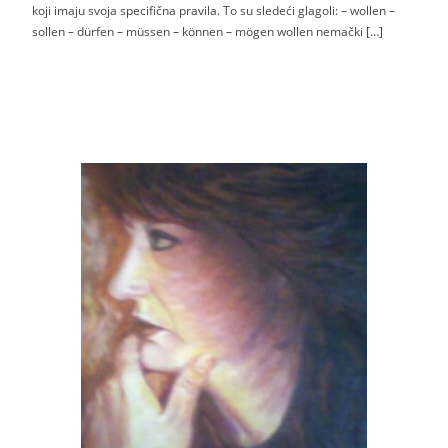
koji imaju svoja specifična pravila. To su sledeći glagoli: – wollen –
sollen – dürfen – müssen – können – mögen wollen nemački […]