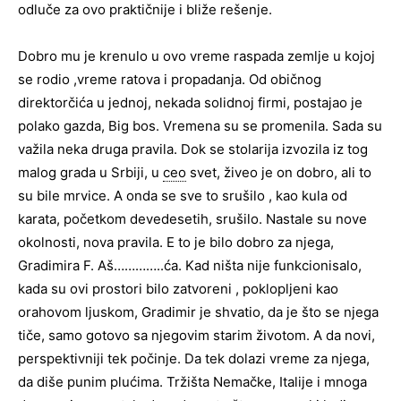
odluče za ovo praktičnije i bliže rešenje.
Dobro mu je krenulo u ovo vreme raspada zemlje u kojoj
se rodio ,vreme ratova i propadanja. Od običnog
direktorčića u jednoj, nekada solidnoj firmi, postajao je
polako gazda, Big bos. Vremena su se promenila. Sada su
važila neka druga pravila. Dok se stolarija izvozila iz tog
malog grada u Srbiji, u
ceo
svet, živeo je on dobro, ali to
su bile mrvice. A onda se sve to srušilo , kao kula od
karata, početkom devedesetih, srušilo. Nastale su nove
okolnosti, nova pravila. E to je bilo dobro za njega,
Gradimira F. Aš…………..ća. Kad ništa nije funkcionisalo,
kada su ovi prostori bilo zatvoreni , poklopljeni kao
orahovom ljuskom, Gradimir je shvatio, da je što se njega
tiče, samo gotovo sa njegovim starim životom. A da novi,
perspektivniji tek počinje. Da tek dolazi vreme za njega,
da diše punim plućima. Tržišta Nemačke, Italije i mnoga