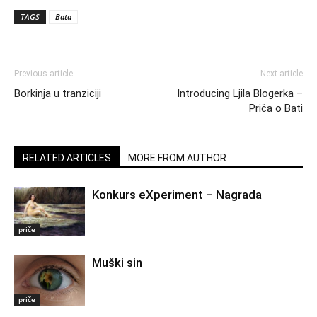
TAGS
Bata
Previous article
Next article
Borkinja u tranziciji
Introducing Ljila Blogerka –
Priča o Bati
RELATED ARTICLES
MORE FROM AUTHOR
Konkurs eXperiment – Nagrada
priče
Muški sin
priče