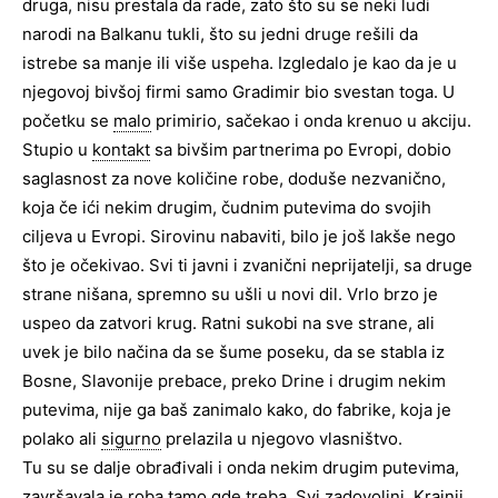
druga, nisu prestala da rade, zato što su se neki ludi
narodi na Balkanu tukli, što su jedni druge rešili da
istrebe sa manje ili više uspeha. Izgledalo je kao da je u
njegovoj bivšoj firmi samo Gradimir bio svestan toga. U
početku se
malo
primirio, sačekao i onda krenuo u akciju.
Stupio u
kontakt
sa bivšim partnerima po Evropi, dobio
saglasnost za nove količine robe, doduše nezvanično,
koja če ići nekim drugim, čudnim putevima do svojih
ciljeva u Evropi. Sirovinu nabaviti, bilo je još lakše nego
što je očekivao. Svi ti javni i zvanični neprijatelji, sa druge
strane nišana, spremno su ušli u novi dil. Vrlo brzo je
uspeo da zatvori krug. Ratni sukobi na sve strane, ali
uvek je bilo načina da se šume poseku, da se stabla iz
Bosne, Slavonije prebace, preko Drine i drugim nekim
putevima, nije ga baš zanimalo kako, do fabrike, koja je
polako ali
sigurno
prelazila u njegovo vlasništvo.
Tu su se dalje obrađivali i onda nekim drugim putevima,
završavala je roba tamo gde treba. Svi zadovoljni.
Krajnji