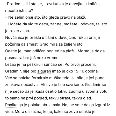
-Predomislil i ste se, – cvrkutala je devojka u kafiću, –
nećete isti sto?
– Ne želim onaj sto, što gleda pravo na plažu.
– Hoćete da vidite decu, zar ne, možete i odavde, taj sto
je rezervisan.
Novčanica je prešla u tišini u devojčinu ruku i ona je
požurila da smesti Gradimira za željeni sto.
Odatle je imao odličan pogled na plažu. Morao je da ga
posmatra bar još neko vreme.
Ležao je na peškiru i sunčao se. Po prvoj proceni,
Gradimir, nije bio
siguran
imao je oko 15-16 godina.
Već se polako formiralo muško telo, ali bilo je još puno
znakova dečaštva . Ali sve je bilo savršeno. Gradimir se
nije sećao da je ikada osetio takvu žudnju u svom životu I
to samo na prvi pogled, takvu strast, takvu glad.
Panika
ga je polako obuzimala. Ne, ne sme da ga izgubi iz
vida. Mora da sazna, ko je, kako se zove odakle je.