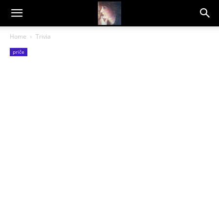
Dragana
Home
Trivia
priče
Amarilis