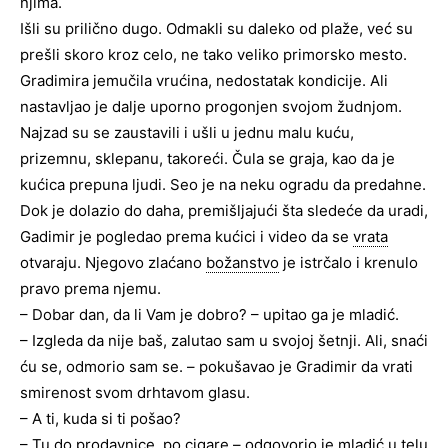
njima.
Išli su prilično dugo. Odmakli su daleko od plaže, već su
prešli skoro kroz celo, ne tako veliko primorsko mesto.
Gradimira jemučila vrućina, nedostatak kondicije. Ali
nastavljao je dalje uporno progonjen svojom žudnjom.
Najzad su se zaustavili i ušli u jednu malu kuću,
prizemnu, sklepanu, takoreći. Čula se graja, kao da je
kućica prepuna ljudi. Seo je na neku ogradu da predahne.
Dok je dolazio do daha, premišljajući šta sledeće da uradi,
Gadimir je pogledao prema kućici i video da se
vrata
otvaraju. Njegovo zlaćano
božanstvo
je istrčalo i krenulo
pravo prema njemu.
– Dobar dan, da li Vam je dobro? – upitao ga je mladić.
– Izgleda da nije baš, zalutao sam u svojoj šetnji. Ali, snaći
ću se, odmorio sam se. – pokušavao je Gradimir da vrati
smirenost svom drhtavom glasu.
– A ti, kuda si ti pošao?
– Tu do prodavnice, po cigare – odgovorio je mladić u telu