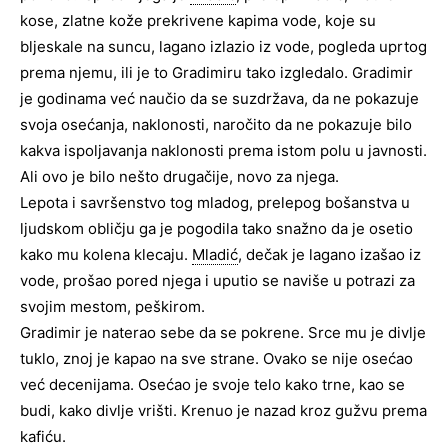
kose, zlatne kože prekrivene kapima vode, koje su
bljeskale na suncu, lagano izlazio iz vode, pogleda uprtog
prema njemu, ili je to Gradimiru tako izgledalo. Gradimir
je godinama već naučio da se suzdržava, da ne pokazuje
svoja osećanja, naklonosti, naročito da ne pokazuje bilo
kakva ispoljavanja naklonosti prema istom polu u javnosti.
Ali ovo je bilo nešto drugačije, novo za njega.
Lepota i savršenstvo tog mladog, prelepog bošanstva u
ljudskom obličju ga je pogodila tako snažno da je osetio
kako mu kolena klecaju.
Mladić
, dečak je lagano izašao iz
vode, prošao pored njega i uputio se naviše u potrazi za
svojim mestom, peškirom.
Gradimir je naterao sebe da se pokrene. Srce mu je divlje
tuklo, znoj je kapao na sve strane. Ovako se nije osećao
već decenijama. Osećao je svoje telo kako trne, kao se
budi, kako divlje vrišti. Krenuo je nazad kroz gužvu prema
kafiću.