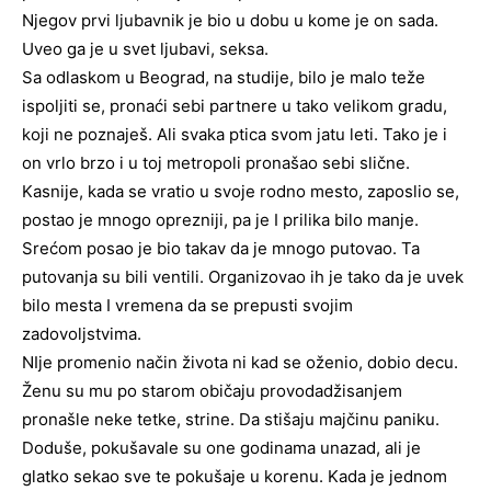
Njegov prvi ljubavnik je bio u dobu u kome je on sada.
Uveo ga je u svet ljubavi, seksa.
Sa odlaskom u Beograd, na studije, bilo je malo teže
ispoljiti se, pronaći sebi partnere u tako velikom gradu,
koji ne poznaješ. Ali svaka ptica svom jatu leti. Tako je i
on vrlo brzo i u toj metropoli pronašao sebi slične.
Kasnije, kada se vratio u svoje rodno mesto, zaposlio se,
postao je mnogo oprezniji, pa je I prilika bilo manje.
Srećom posao je bio takav da je mnogo putovao. Ta
putovanja su bili ventili. Organizovao ih je tako da je uvek
bilo mesta I vremena da se prepusti svojim
zadovoljstvima.
NIje promenio način života ni kad se oženio, dobio decu.
Ženu su mu po starom običaju provodadžisanjem
pronašle neke tetke, strine. Da stišaju majčinu paniku.
Doduše, pokušavale su one godinama unazad, ali je
glatko sekao sve te pokušaje u korenu. Kada je jednom