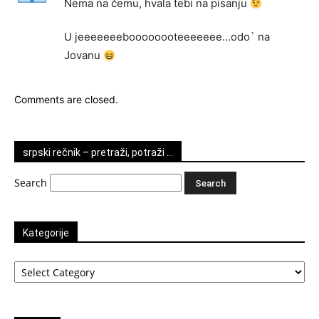
Nema na čemu, hvala tebi na pisanju
U jeeeeeeeboooooooteeeeeee…odo` na
Jovanu
Comments are closed.
srpski rečnik – pretraži, potraži …
Search
Kategorije
Kategorije