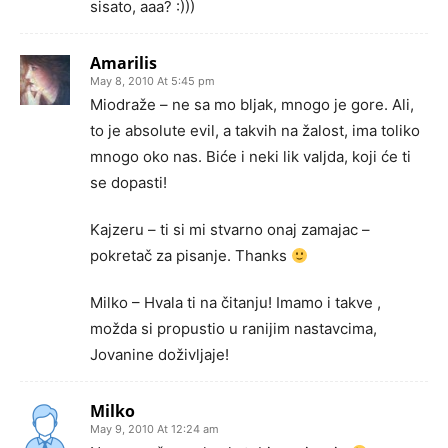
sisato, aaa? :)))
Amarilis
May 8, 2010 At 5:45 pm
Miodraže – ne sa mo bljak, mnogo je gore. Ali,
to je absolute evil, a takvih na žalost, ima toliko
mnogo oko nas. Biće i neki lik valjda, koji će ti
se dopasti!
Kajzeru – ti si mi stvarno onaj zamajac –
pokretač za pisanje. Thanks
Milko – Hvala ti na čitanju! Imamo i takve ,
možda si propustio u ranijim nastavcima,
Jovanine doživljaje!
Milko
May 9, 2010 At 12:24 am