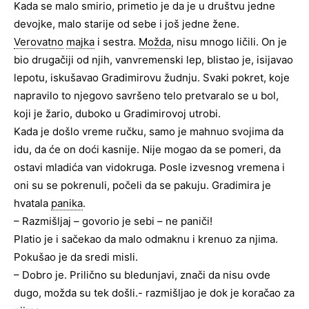
Kada se malo smirio, primetio je da je u društvu jedne
devojke, malo starije od sebe i još jedne žene.
Verovatno
majka
i sestra.
Možda
, nisu mnogo ličili. On je
bio drugačiji od njih, vanvremenski lep, blistao je, isijavao
lepotu, iskušavao Gradimirovu žudnju. Svaki pokret, koje
napravilo to njegovo savršeno telo pretvaralo se u bol,
koji je žario, duboko u Gradimirovoj utrobi.
Kada je došlo vreme ručku, samo je mahnuo svojima da
idu, da će on doći kasnije. Nije mogao da se pomeri, da
ostavi mladića van vidokruga. Posle izvesnog vremena i
oni su se pokrenuli, počeli da se pakuju. Gradimira je
hvatala
panika
.
– Razmišljaj – govorio je sebi – ne paniči!
Platio je i sačekao da malo odmaknu i krenuo za njima.
Pokušao je da sredi misli.
– Dobro je. Prilično su bledunjavi, znači da nisu ovde
dugo, možda su tek došli.- razmišljao je dok je koračao za