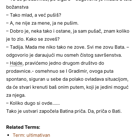
božanstva
– Tako mlad, a već pušiš?
– A, ne nije za mene, ja ne pušim.
– Dobro je, neka tako i ostane, ja sam pušač, znam koliko
je to zlo. Kako se zoveš?
– Tadija. Mada me niko tako ne zove. Svi me zovu Bata. –
odgovorio je daraujući mu osmeh čistog savršenstva.
–
Hajde
, pravićemo jedno drugom društvo do
prodavnice.- osmehnuo se I Gradimir, ovoga puta
spontano, siguran u sebe da polako ovladava situacijom,
da će stvari krenuti baš onim putem, koji je jedini moguć
za njega.
– Koliko dugo si ovde……
Tako je ustvari započela Batina priča. Da, priča o Bati.
Related Terms:
Term: ultimativan