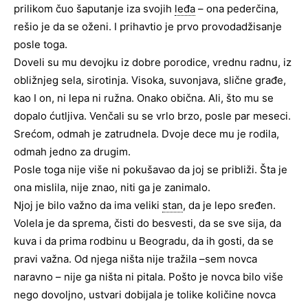
prilikom čuo šaputanje iza svojih
leđa
– ona pederčina,
rešio je da se oženi. I prihavtio je prvo provodadžisanje
posle toga.
Doveli su mu devojku iz dobre porodice, vrednu radnu, iz
obližnjeg sela, sirotinja. Visoka, suvonjava, slične građe,
kao I on, ni lepa ni ružna. Onako obična. Ali, što mu se
dopalo ćutljiva. Venčali su se vrlo brzo, posle par meseci.
Srećom, odmah je zatrudnela. Dvoje dece mu je rodila,
odmah jedno za drugim.
Posle toga nije više ni pokušavao da joj se približi. Šta je
ona mislila, nije znao, niti ga je zanimalo.
Njoj je bilo važno da ima veliki
stan
, da je lepo sređen.
Volela je da sprema, čisti do besvesti, da se sve sija, da
kuva i da prima rodbinu u Beogradu, da ih gosti, da se
pravi važna. Od njega ništa nije tražila –sem novca
naravno – nije ga ništa ni pitala. Pošto je novca bilo više
nego dovoljno, ustvari dobijala je tolike količine novca