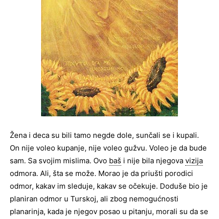
Žena i deca su bili tamo negde dole, sunčali se i kupali.
On nije voleo kupanje, nije voleo gužvu. Voleo je da bude
sam. Sa svojim mislima. Ovo
baš
i nije bila njegova
vizija
odmora. Ali, šta se može. Morao je da priušti porodici
odmor, kakav im sleduje, kakav se očekuje. Doduše bio je
planiran odmor u Turskoj, ali zbog nemogućnosti
planarinja, kada je njegov posao u pitanju, morali su da se