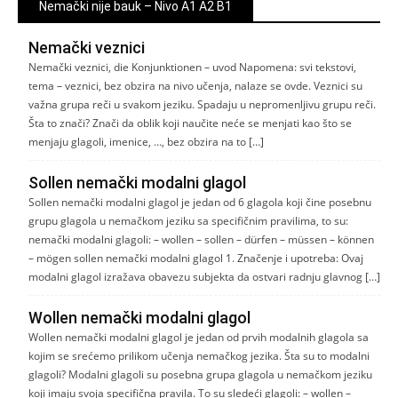
Nemački nije bauk – Nivo A1 A2 B1
Nemački veznici
Nemački veznici, die Konjunktionen – uvod Napomena: svi tekstovi,
tema – veznici, bez obzira na nivo učenja, nalaze se ovde. Veznici su
važna grupa reči u svakom jeziku. Spadaju u nepromenljivu grupu reči.
Šta to znači? Znači da oblik koji naučite neće se menjati kao što se
menjaju glagoli, imenice, …, bez obzira na to […]
Sollen nemački modalni glagol
Sollen nemački modalni glagol je jedan od 6 glagola koji čine posebnu
grupu glagola u nemačkom jeziku sa specifičnim pravilima, to su:
nemački modalni glagoli: – wollen – sollen – dürfen – müssen – können
– mögen sollen nemački modalni glagol 1. Značenje i upotreba: Ovaj
modalni glagol izražava obavezu subjekta da ostvari radnju glavnog […]
Wollen nemački modalni glagol
Wollen nemački modalni glagol je jedan od prvih modalnih glagola sa
kojim se srećemo prilikom učenja nemačkog jezika. Šta su to modalni
glagoli? Modalni glagoli su posebna grupa glagola u nemačkom jeziku
koji imaju svoja specifična pravila. To su sledeći glagoli: – wollen –