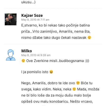
ukusu…)
Kajzer Soze
May 8, 2010 At 7:11 am
E,stvarno, ko bi rekao tako počinje batina
priča…Vrlo zanimljivo, Amarilis, nema šta,
nismo džabe tako dugo čekali nastavak
Milko
May 8, 2010 At 9:39 am
Ove Zverkine misli..budibogsnama :)))
I ja pomislio isto
Nego, Amarilis, dobro te ide ovo
Biće tu
svega, kako vidim. Neka, neka
Mada, možda
ne bi bilo loše da za moju dušu malo bolje
opišeš ovu malu konobaricu. Nešto vrcavo,