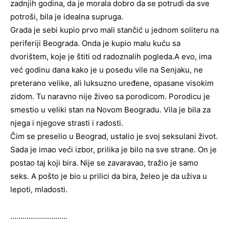
zadnjih godina, da je morala dobro da se potrudi da sve
potroši, bila je idealna supruga.
Grada je sebi kupio prvo mali stančić u jednom soliteru na
periferiji Beograda. Onda je kupio malu kuću sa
dvorištem, koje je štiti od radoznalih pogleda.A evo, ima
već godinu dana kako je u posedu vile na Senjaku, ne
preterano velike, ali luksuzno uređene, opasane visokim
zidom. Tu naravno nije živeo sa porodicom. Porodicu je
smestio u veliki stan na Novom Beogradu. Vila je bila za
njega i njegove strasti i radosti.
Čim se preselio u Beograd, ustalio je svoj seksulani život.
Sada je imao veći izbor, prilika je bilo na sve strane. On je
postao taj koji bira. Nije se zavaravao, tražio je samo
seks. A pošto je bio u prilici da bira, želeo je da uživa u
lepoti, mladosti.
……………………….