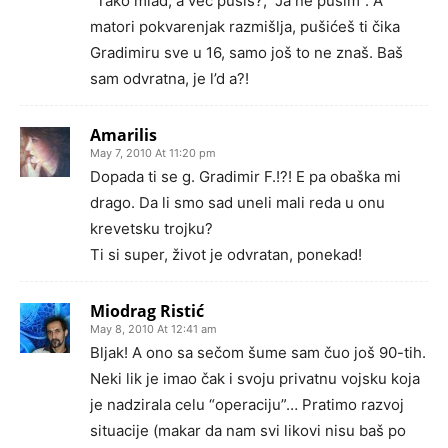
“Tako mlad, a već pušiš?; “Ja ne pušim”. A
matori pokvarenjak razmišlja, pušićeš ti čika
Gradimiru sve u 16, samo još to ne znaš. Baš
sam odvratna, je l’d a?!
Amarilis
May 7, 2010 At 11:20 pm
Dopada ti se g. Gradimir F.!?! E pa obaška mi
drago. Da li smo sad uneli mali reda u onu
krevetsku trojku?
Ti si super, život je odvratan, ponekad!
Miodrag Ristić
May 8, 2010 At 12:41 am
Bljak! A ono sa sečom šume sam čuo još 90-tih.
Neki lik je imao čak i svoju privatnu vojsku koja
je nadzirala celu “operaciju”… Pratimo razvoj
situacije (makar da nam svi likovi nisu baš po