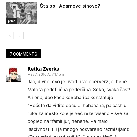
Šta boli Adamove sinove?
priče
7 COMMENTS
Retka Zverka
May 7, 2010 At 7:17 pm
Jao, divno, ovo je uvod u veleperverzije, hehe.
Matora pedofilična pederčina. Seko, svaka čast!
Ali onaj deo kada konobarica konstatuje
“Hoćete da vidite decu…” hahahaha, pa cash u
ruke za mesto koje je već rezervisano – sve za
pogled na “familiju”, hehehe. Pa malo
lascivnosti (ili ja mnogo pokvareno razmišljam):