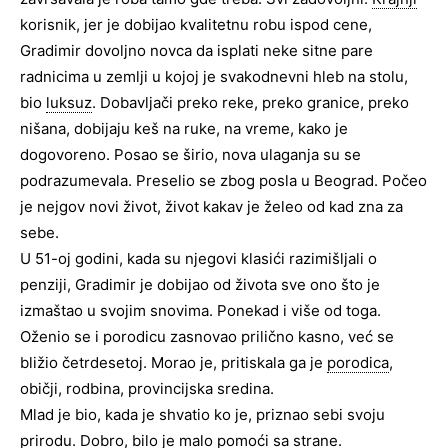
korisnik, jer je dobijao kvalitetnu robu ispod cene,
Gradimir dovoljno novca da isplati neke sitne pare
radnicima u zemlji u kojoj je svakodnevni hleb na stolu,
bio
luksuz
. Dobavljači preko reke, preko granice, preko
nišana, dobijaju keš na ruke, na vreme, kako je
dogovoreno. Posao se širio, nova ulaganja su se
podrazumevala. Preselio se zbog posla u Beograd. Počeo
je nejgov novi život, život kakav je želeo od kad zna za
sebe.
U 51-oj godini, kada su njegovi klasići razimišljali o
penziji, Gradimir je dobijao od života sve ono što je
izmaštao u svojim snovima. Ponekad i više od toga.
Oženio se i porodicu zasnovao prilično kasno, već se
bližio četrdesetoj. Morao je, pritiskala ga je
porodica
,
običji, rodbina, provincijska sredina.
Mlad je bio, kada je shvatio ko je, priznao sebi svoju
prirodu. Dobro, bilo je malo pomoći sa strane.