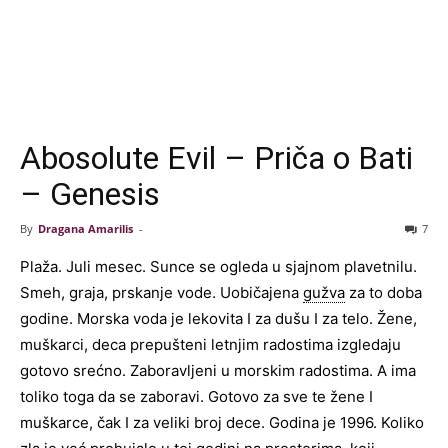
Abosolute Evil – Priča o Bati
– Genesis
By
Dragana Amarilis
-
7
Plaža. Juli mesec. Sunce se ogleda u sjajnom plavetnilu.
Smeh, graja, prskanje vode. Uobičajena
gužva
za to doba
godine. Morska voda je lekovita I za dušu I za telo. Žene,
muškarci, deca prepušteni letnjim radostima izgledaju
gotovo srećno. Zaboravljeni u morskim radostima. A ima
toliko toga da se zaboravi. Gotovo za sve te žene I
muškarce, čak I za veliki broj dece. Godina je 1996. Koliko