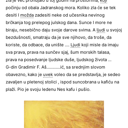
zla je već prohujalo u toj godini na prostorima,
koji
počinju od obala Jadranskog mora. Koliko zla će se tek
desiti I
možda
zadesiti neke od učesnika nevinog
brčkanja tog prelepog julskog dana. Sunce I more ne
biraju, nesebično daju svoje darove svima. A
ljudi
u svojoj
bezdušnosti, smatraju da je sve njihovo, da troše, da
koriste, da odbace, da unište ….
Ljudi
koji misle da imaju
sva prava, prava na sunčev sjaj, šum morskih talasa,
prava na posedvanje ljudske duše, ljudskog života …
G-din Gradimir F. Aš…………ić, sa srednjim slovom
obavezno, kako je
uvek
voleo da se predstavlja, je sedeo
zavaljen u pletenoj stolici , ispod suncobrana u kafiću na
plaži. Pio je svoju ledenu Nes kafu i pušio.