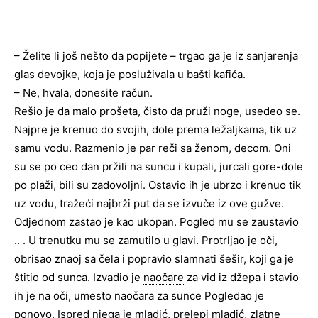
– Želite li još nešto da popijete – trgao ga je iz sanjarenja
glas devojke, koja je posluživala u bašti kafića.
– Ne, hvala, donesite račun.
Rešio je da malo prošeta, čisto da pruži noge, usedeo se.
Najpre je krenuo do svojih, dole prema ležaljkama, tik uz
samu vodu. Razmenio je par reči sa ženom, decom. Oni
su se po ceo dan pržili na suncu i kupali, jurcali gore-dole
po plaži, bili su zadovoljni. Ostavio ih je ubrzo i krenuo tik
uz vodu, tražeći najbrži put da se izvuče iz ove gužve.
Odjednom zastao je kao ukopan. Pogled mu se zaustavio
.. . U trenutku mu se zamutilo u glavi. Protrljao je oči,
obrisao znaoj sa čela i popravio slamnati šešir, koji ga je
štitio od sunca. Izvadio je
naočare
za vid iz džepa i stavio
ih je na oči, umesto naočara za sunce Pogledao je
ponovo. Ispred njega je
mladić
, prelepi mladić, zlatne