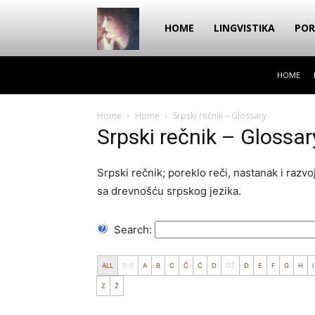
Dragana
HOME
LINGVISTIKA
POR
HOME
Amarilis
Home
Home
Srpski rečnik – Glossary
Srpski rečnik – Glossar
Srpski rečnik; poreklo reči, nastanak i razv
sa drevnošću srpskog jezika.
Search:
ALL
0-9
A
B
C
Č
Ć
D
DŽ
Đ
E
F
G
H
I
Z
Ž