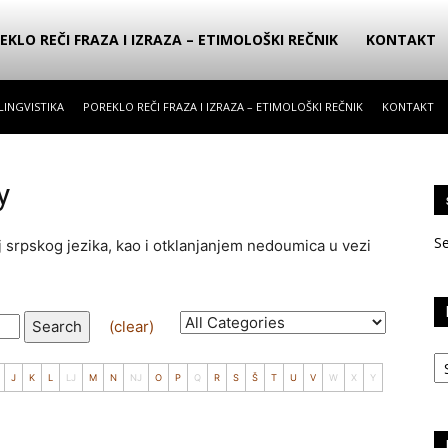
EKLO REČI FRAZA I IZRAZA – ETIMOLOŠKI REČNIK
KONTAKT
LINGVISTIKA
POREKLO REČI FRAZA I IZRAZA – ETIMOLOŠKI REČNIK
KONTAKT
y
S
oj srpskog jezika, kao i otklanjanjem nedoumica u vezi
Search
(clear)
Ka
J
K
L
LJ
M
N
NJ
O
P
Q
R
S
Š
T
U
V
W
X
Y