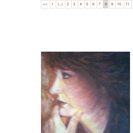
<<
1
(...)
2
3
4
5
6
7
8
9
10
11