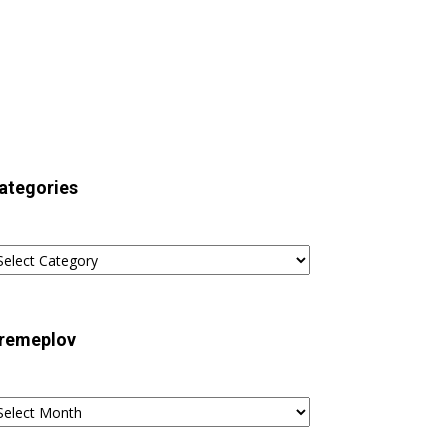
ategories
tegories
remeplov
remeplov