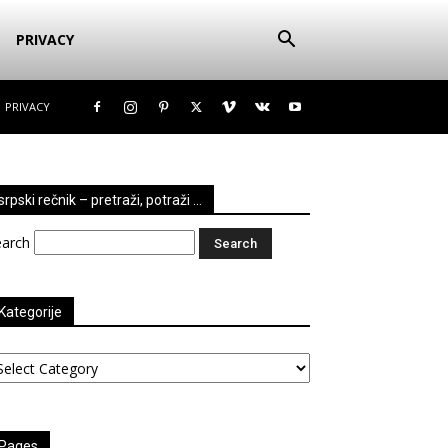
PRIVACY
PRIVACY
srpski rečnik – pretraži, potraži …
earch
Kategorije
tegorije
Pages