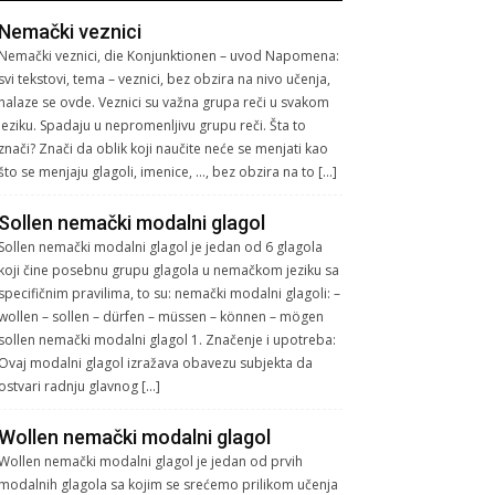
Nemački veznici
Nemački veznici, die Konjunktionen – uvod Napomena:
svi tekstovi, tema – veznici, bez obzira na nivo učenja,
nalaze se ovde. Veznici su važna grupa reči u svakom
jeziku. Spadaju u nepromenljivu grupu reči. Šta to
znači? Znači da oblik koji naučite neće se menjati kao
što se menjaju glagoli, imenice, …, bez obzira na to […]
Sollen nemački modalni glagol
Sollen nemački modalni glagol je jedan od 6 glagola
koji čine posebnu grupu glagola u nemačkom jeziku sa
specifičnim pravilima, to su: nemački modalni glagoli: –
wollen – sollen – dürfen – müssen – können – mögen
sollen nemački modalni glagol 1. Značenje i upotreba:
Ovaj modalni glagol izražava obavezu subjekta da
ostvari radnju glavnog […]
Wollen nemački modalni glagol
Wollen nemački modalni glagol je jedan od prvih
modalnih glagola sa kojim se srećemo prilikom učenja