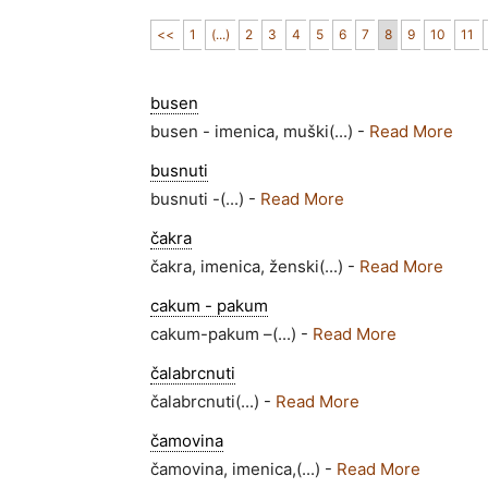
<<
1
(...)
2
3
4
5
6
7
8
9
10
11
busen
busen - imenica, muški(...) -
Read More
busnuti
busnuti -(...) -
Read More
čakra
čakra, imenica, ženski(...) -
Read More
cakum - pakum
cakum-pakum –(...) -
Read More
čalabrcnuti
čalabrcnuti(...) -
Read More
čamovina
čamovina, imenica,(...) -
Read More