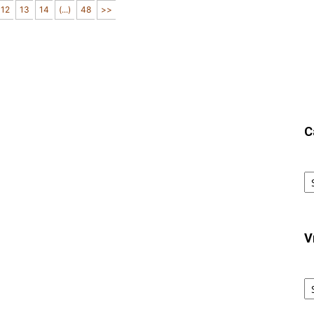
12
13
14
(...)
48
>>
C
Ca
V
V