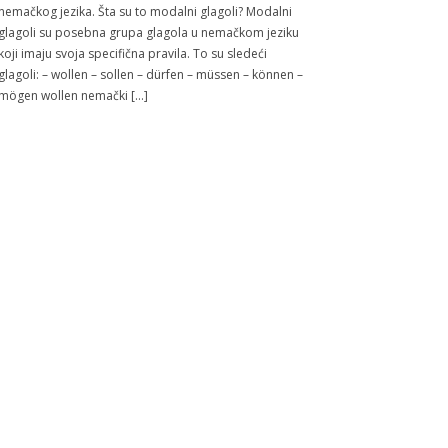
nemačkog jezika. Šta su to modalni glagoli? Modalni
glagoli su posebna grupa glagola u nemačkom jeziku
koji imaju svoja specifična pravila. To su sledeći
glagoli: – wollen – sollen – dürfen – müssen – können –
mögen wollen nemački […]