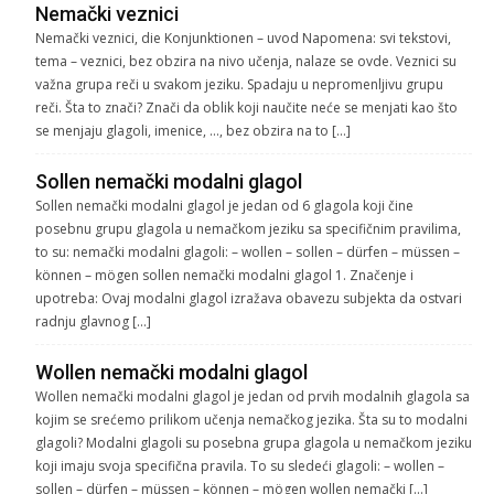
Nemački veznici
Nemački veznici, die Konjunktionen – uvod Napomena: svi tekstovi,
tema – veznici, bez obzira na nivo učenja, nalaze se ovde. Veznici su
važna grupa reči u svakom jeziku. Spadaju u nepromenljivu grupu
reči. Šta to znači? Znači da oblik koji naučite neće se menjati kao što
se menjaju glagoli, imenice, …, bez obzira na to […]
Sollen nemački modalni glagol
Sollen nemački modalni glagol je jedan od 6 glagola koji čine
posebnu grupu glagola u nemačkom jeziku sa specifičnim pravilima,
to su: nemački modalni glagoli: – wollen – sollen – dürfen – müssen –
können – mögen sollen nemački modalni glagol 1. Značenje i
upotreba: Ovaj modalni glagol izražava obavezu subjekta da ostvari
radnju glavnog […]
Wollen nemački modalni glagol
Wollen nemački modalni glagol je jedan od prvih modalnih glagola sa
kojim se srećemo prilikom učenja nemačkog jezika. Šta su to modalni
glagoli? Modalni glagoli su posebna grupa glagola u nemačkom jeziku
koji imaju svoja specifična pravila. To su sledeći glagoli: – wollen –
sollen – dürfen – müssen – können – mögen wollen nemački […]