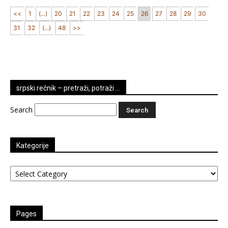
<<
1
(...)
20
21
22
23
24
25
26
27
28
29
30
31
32
(...)
48
>>
srpski rečnik – pretraži, potraži …
Search
Kategorije
Kategorije
Pages