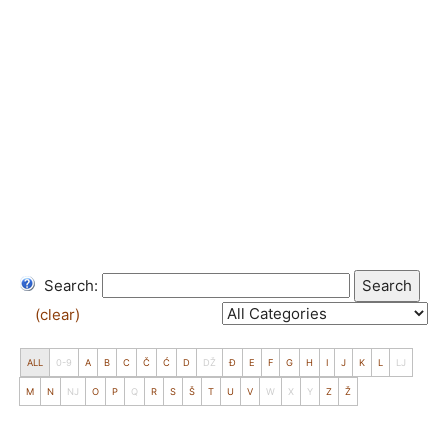
Search:
Search
(clear)
ALL
0-9
A
B
C
Č
Ć
D
DŽ
Đ
E
F
G
H
I
J
K
L
LJ
M
N
NJ
O
P
Q
R
S
Š
T
U
V
W
X
Y
Z
Ž