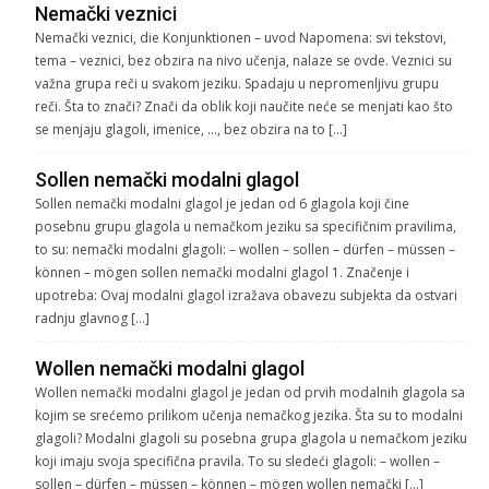
Nemački veznici
Nemački veznici, die Konjunktionen – uvod Napomena: svi tekstovi,
tema – veznici, bez obzira na nivo učenja, nalaze se ovde. Veznici su
važna grupa reči u svakom jeziku. Spadaju u nepromenljivu grupu
reči. Šta to znači? Znači da oblik koji naučite neće se menjati kao što
se menjaju glagoli, imenice, …, bez obzira na to […]
Sollen nemački modalni glagol
Sollen nemački modalni glagol je jedan od 6 glagola koji čine
posebnu grupu glagola u nemačkom jeziku sa specifičnim pravilima,
to su: nemački modalni glagoli: – wollen – sollen – dürfen – müssen –
können – mögen sollen nemački modalni glagol 1. Značenje i
upotreba: Ovaj modalni glagol izražava obavezu subjekta da ostvari
radnju glavnog […]
Wollen nemački modalni glagol
Wollen nemački modalni glagol je jedan od prvih modalnih glagola sa
kojim se srećemo prilikom učenja nemačkog jezika. Šta su to modalni
glagoli? Modalni glagoli su posebna grupa glagola u nemačkom jeziku
koji imaju svoja specifična pravila. To su sledeći glagoli: – wollen –
sollen – dürfen – müssen – können – mögen wollen nemački […]