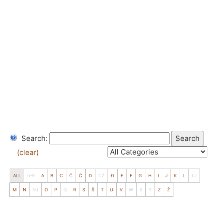
Search:
Search
(clear)
ALL
0-9
A
B
C
Č
Ć
D
DŽ
Đ
E
F
G
H
I
J
K
L
LJ
M
N
NJ
O
P
Q
R
S
Š
T
U
V
W
X
Y
Z
Ž