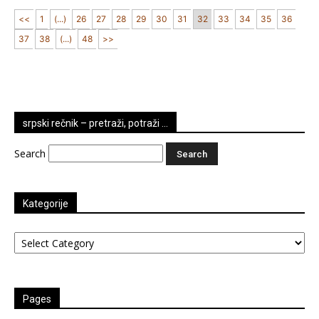
<<
1
(...)
26
27
28
29
30
31
32
33
34
35
36
37
38
(...)
48
>>
srpski rečnik – pretraži, potraži …
Search
Kategorije
Kategorije
Pages