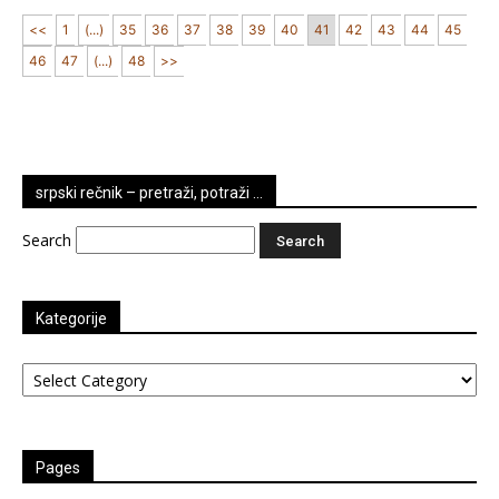
<<
1
(...)
35
36
37
38
39
40
41
42
43
44
45
46
47
(...)
48
>>
srpski rečnik – pretraži, potraži …
Search
Kategorije
Kategorije
Pages