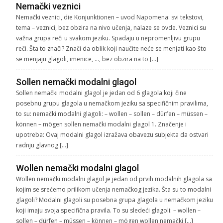
Nemački veznici
Nemački veznici, die Konjunktionen – uvod Napomena: svi tekstovi,
tema – veznici, bez obzira na nivo učenja, nalaze se ovde. Veznici su
važna grupa reči u svakom jeziku. Spadaju u nepromenljivu grupu
reči. Šta to znači? Znači da oblik koji naučite neće se menjati kao što
se menjaju glagoli, imenice, …, bez obzira na to […]
Sollen nemački modalni glagol
Sollen nemački modalni glagol je jedan od 6 glagola koji čine
posebnu grupu glagola u nemačkom jeziku sa specifičnim pravilima,
to su: nemački modalni glagoli: – wollen – sollen – dürfen – müssen –
können – mögen sollen nemački modalni glagol 1. Značenje i
upotreba: Ovaj modalni glagol izražava obavezu subjekta da ostvari
radnju glavnog […]
Wollen nemački modalni glagol
Wollen nemački modalni glagol je jedan od prvih modalnih glagola sa
kojim se srećemo prilikom učenja nemačkog jezika. Šta su to modalni
glagoli? Modalni glagoli su posebna grupa glagola u nemačkom jeziku
koji imaju svoja specifična pravila. To su sledeći glagoli: – wollen –
sollen – dürfen – müssen – können – mögen wollen nemački […]