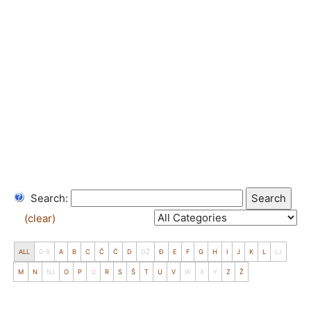
Search:
Search
(clear)
ALL
0-9
A
B
C
Č
Ć
D
DŽ
Đ
E
F
G
H
I
J
K
L
LJ
M
N
NJ
O
P
Q
R
S
Š
T
U
V
W
X
Y
Z
Ž