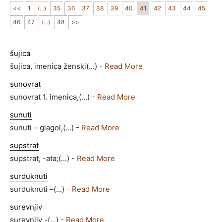
<<
1
(...)
35
36
37
38
39
40
41
42
43
44
45
46
47
(...)
48
>>
šujica
šujica, imenica ženski(...) -
Read More
sunovrat
sunovrat 1. imenica,(...) -
Read More
sunuti
sunuti – glagol,(...) -
Read More
supstrat
supstrat, -ata;(...) -
Read More
surduknuti
surduknuti –(...) -
Read More
surevnjiv
surevnjiv -(...) -
Read More